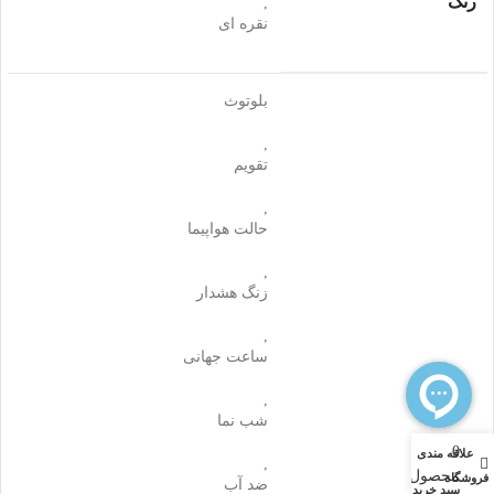
رنگ
,
نقره ای
بلوتوث
,
تقویم
,
حالت هواپیما
,
زنگ هشدار
,
ساعت جهانی
,
شب‌ نما
0
علاقه مندی
حساب کاربری من
,
محصول
فروشگاه
ضد آب
سبد خرید