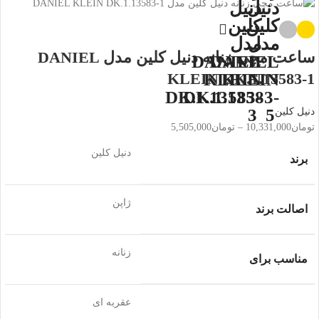
ساعت مچی زنانه دنیل کلین مدل DANIEL
KLEIN DK.1.13583-1
دنیل کلین
تومان
10,331,000
–
تومان
5,505,000
دنیل کلین
برند
ژاپن
اصالت برند
زنانه
مناسب برای
عقربه ای