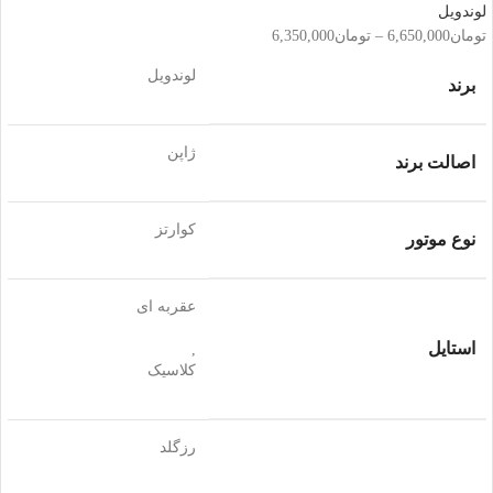
لوندویل
تومان
6,650,000
–
تومان
6,350,000
لوندویل
برند
ژاپن
اصالت برند
کوارتز
نوع موتور
عقربه ای
استایل
,
کلاسیک
رزگلد
,