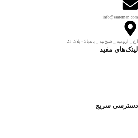
info@saateman.com
آ.غ _ ارومیه _ شیخ‌تپه _ باند‌بالا - پلاک 21
لینک‌های مفید
تماس با ساعت من
درباره ساعت من
سوالات متداول
قوانین و مقررات
ضمانت اصالت و گارانتی کالا
7 روز ضمانت بازگشت کالا
دسترسی سریع
ساعت مردانه
ساعت زنانه
ساعت‌های ست