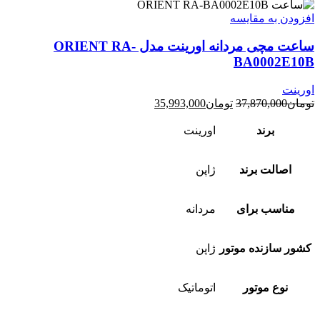
افزودن به مقایسه
ساعت مچی مردانه اورینت مدل ORIENT RA-
BA0002E10B
اورینت
قیمت
قیمت
تومان
37,870,000
تومان
35,993,000
اصلی:
فعلی:
تومان37,870,000
تومان35,993,000.
برند
اورینت
بود.
اصالت برند
ژاپن
مناسب برای
مردانه
کشور سازنده موتور
ژاپن
نوع موتور
اتوماتیک