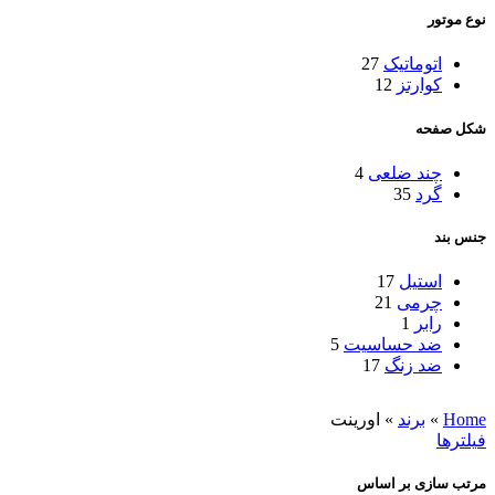
نوع موتور
اتوماتیک
27
کوارتز
12
شکل صفحه
چند ضلعی
4
گرد
35
جنس بند
استیل
17
چرمی
21
رابر
1
ضد‌ حساسیت
5
ضد زنگ
17
Home
»
برند
»
اورینت
فیلترها
مرتب سازی بر اساس