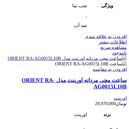
ویژگی
شب‌ نما
,
ضد آب
افزودن به علاقه مندی
اطلاعات بیشتر
مشاهده سریع
ناموجود
افزودن به مقایسه
ساعت مچی مردانه اورینت مدل ORIENT RA-
AG0015L10B
اورینت
تومان
29,970,000
برند
اورینت