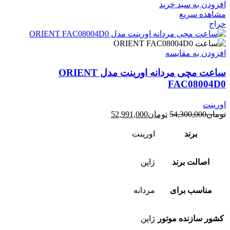
افزودن به سبد خرید
مشاهده سریع
حراج
افزودن به مقایسه
ساعت مچی مردانه اورینت مدل ORIENT
FAC08004D0
اورینت
قیمت
قیمت
تومان
54,300,000
تومان
52,991,000
اصلی:
فعلی:
تومان54,300,000
تومان52,991,000.
برند
اورینت
بود.
اصالت برند
ژاپن
مناسب برای
مردانه
کشور سازنده موتور
ژاپن