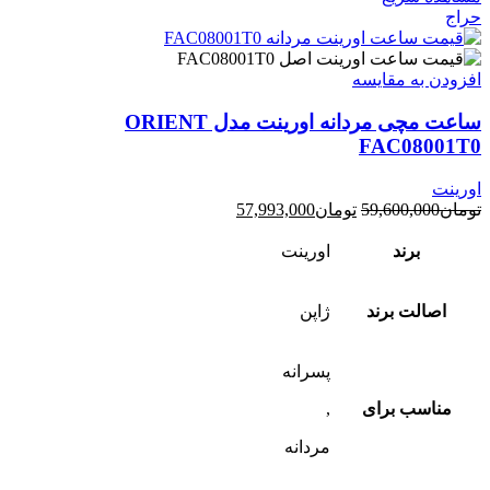
حراج
افزودن به مقایسه
ساعت مچی مردانه اورینت مدل ORIENT
FAC08001T0
اورینت
قیمت
قیمت
تومان
59,600,000
تومان
57,993,000
اصلی:
فعلی:
تومان59,600,000
تومان57,993,000.
برند
اورینت
بود.
اصالت برند
ژاپن
پسرانه
مناسب برای
,
مردانه