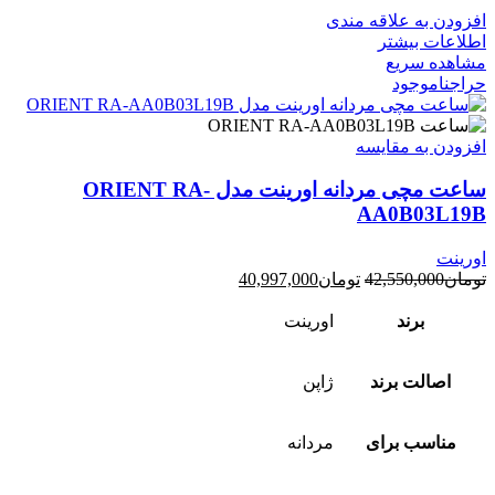
افزودن به علاقه مندی
اطلاعات بیشتر
مشاهده سریع
حراج
ناموجود
افزودن به مقایسه
ساعت مچی مردانه اورینت مدل ORIENT RA-
AA0B03L19B
اورینت
قیمت
قیمت
تومان
42,550,000
تومان
40,997,000
اصلی:
فعلی:
تومان42,550,000
تومان40,997,000.
برند
اورینت
بود.
اصالت برند
ژاپن
مناسب برای
مردانه