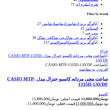
نقره ای
نقره ای
71
Filter by brand
ادیفایس
ادیفایس
27
المیناتور
15
بیبی جی
7
جی شاک
جی شاک
39
کاسیو
کاسیو
157
حراج
افزودن به مقایسه
ساعت مچی مردانه کاسیو جنرال مدل CASIO MTP-
1335D-1AVDF
کاسیو
تومان
11,880,000
قیمت اصلی: تومان11,880,000
بود.
تومان
11,000,000
قیمت فعلی: تومان11,000,000.