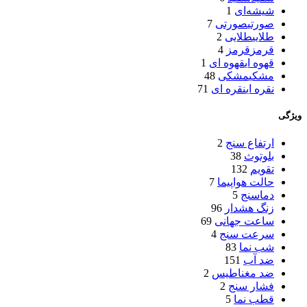
شیشه‌ای
1
صورتی
صورتی
7
طلایی
طلایی
2
قرمز
قرمز
4
قهوه ای
قهوه ای
1
مشکی
مشکی
48
نقره ای
نقره ای
71
ویژگی
ارتفاع‌ سنج
2
بلوتوث
38
تقویم
132
حالت هواپیما
7
دماسنج
5
زنگ هشدار
96
ساعت جهانی
69
سرعت سنج
4
شب‌ نما
83
ضد آب
151
ضد مغناطیس
2
فشار سنج
2
قطب‌ نما
5