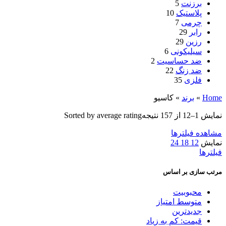
برزنت
5
پلاستیک
10
چرمی
7
رابر
29
رزین
29
سیلیکونی
6
ضد‌ حساسیت
2
ضد زنگ
22
فلزی
35
Home
»
برند
»
کاسیو
نمایش 1–12 از 157 نتیجه
Sorted by average rating
مشاهده فیلترها
نمایش
12
18
24
فیلترها
مرتب سازی بر اساس
محبوبیت
متوسط امتیاز
جدیدترین
قیمت: کم به زیاد