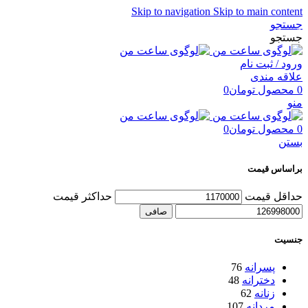
Skip to navigation
Skip to main content
جستجو
جستجو
ورود / ثبت نام
علاقه مندی
0
محصول
تومان
0
منو
0
محصول
تومان
0
بستن
براساس قیمت
حداقل قیمت
حداكثر قيمت
صافی
جنسیت
پسرانه
76
دخترانه
48
زنانه
62
مردانه
107