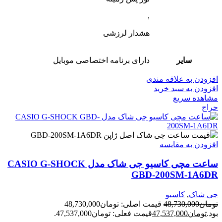
,
هشدار لرزشی
سایر
دارای برنامه اختصاصی موبایل
افزودن به علاقه مندی
افزودن به سبد خرید
مشاهده سریع
حراج
افزودن به مقایسه
ساعت مچی کاسیو جی شاک مدل CASIO G-SHOCK
GBD-200SM-1A6DR
جی شاک
,
کاسیو
تومان
48,730,000
قیمت اصلی: تومان48,730,000
بود.
تومان
47,537,000
قیمت فعلی: تومان47,537,000.