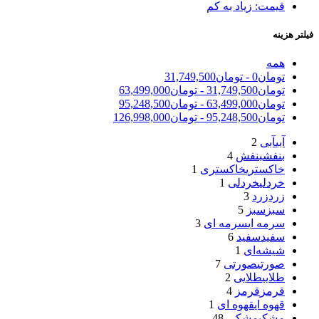
قیمت: زیاد به کم
فیلتر هزینه
همه
تومان
0
-
تومان
31,749,500
تومان
31,749,500
-
تومان
63,499,000
تومان
63,499,000
-
تومان
95,248,500
تومان
95,248,500
-
تومان
126,998,000
آبی
آبی
2
بنفش
بنفش
4
خاکستری
خاکستری
1
خردلی
خردلی
1
زرد
زرد
3
سبز
سبز
5
سرمه ای
سرمه ای
3
سفید
سفید
6
شیشه‌ای
1
صورتی
صورتی
7
طلایی
طلایی
2
قرمز
قرمز
4
قهوه ای
قهوه ای
1
مشکی
مشکی
48