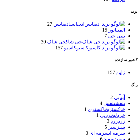
برند
ادیفایس
ادیفایس
27
المیناتور
15
بیبی جی
7
جی شاک
جی شاک
39
کاسیو
کاسیو
157
کشور سازنده
ژاپن
157
رنگ
آبی
آبی
2
بنفش
بنفش
4
خاکستری
خاکستری
1
خردلی
خردلی
1
زرد
زرد
3
سبز
سبز
5
سرمه ای
سرمه ای
3
سفید
سفید
6