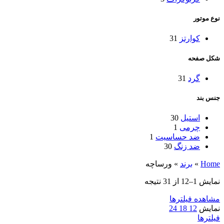
نوع موتور
کوارتز
31
شکل صفحه
گرد
31
جنس بند
استیل
30
چرمی
1
ضد‌ حساسیت
1
ضد زنگ
30
Home
»
برند
»
ورساچه
نمایش 1–12 از 31 نتیجه
مشاهده فیلترها
نمایش
12
18
24
فیلترها