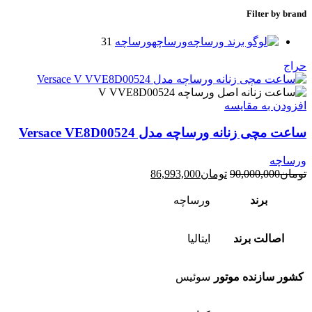
Filter by brand
ورساچه
ورساچه
31
حراج
افزودن به مقایسه
ساعت مچی زنانه ورساچه مدل Versace VE8D00524
ورساچه
قیمت
قیمت
تومان
90,000,000
تومان
86,993,000
اصلی:
فعلی:
تومان90,000,000
تومان86,993,000.
برند
ورساچه
بود.
اصالت برند
ایتالیا
کشور سازنده موتور
سوئیس