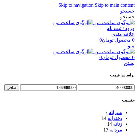
Skip to navigation
Skip to main content
جستجو
جستجو
ورود / ثبت نام
علاقه مندی
0
محصول
تومان
0
منو
0
محصول
تومان
0
بستن
براساس قیمت
حداقل
حداكثر
صافی
قیمت
قيمت
جنسیت
پسرانه
17
دخترانه
14
زنانه
14
مردانه
17