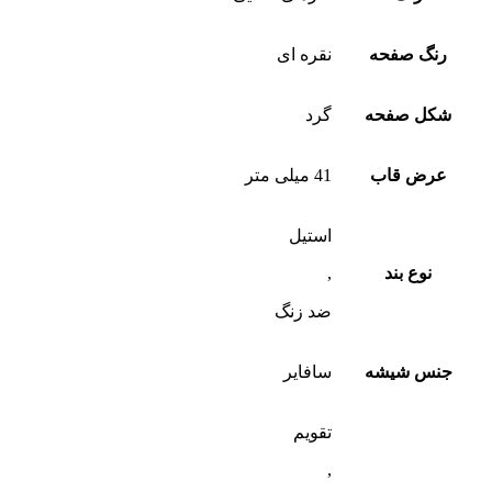
رنگ صفحه
نقره ای
شکل صفحه
گرد
عرض قاب
41 میلی متر
استیل
نوع بند
,
ضد زنگ
جنس شیشه
سافایر
تقویم
,