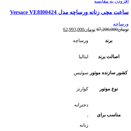
افزودن به مقایسه
ساعت مچی زنانه ورساچه مدل Versace VE8I00424
ورساچه
قیمت
قیمت
تومان
67,200,000
تومان
62,993,000
اصلی:
فعلی:
تومان67,200,000
تومان62,993,000.
برند
ورساچه
بود.
اصالت برند
ایتالیا
کشور سازنده موتور
سوئیس
نوع موتور
کوارتز
دخترانه
مناسب برای
,
زنانه