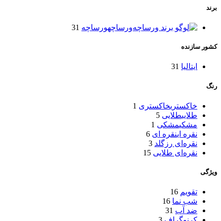
برند
ورساچه
ورساچه
31
کشور سازنده
ایتالیا
31
رنگ
خاکستری
خاکستری
1
طلایی
طلایی
5
مشکی
مشکی
1
نقره ای
نقره ای
6
نقره‌ای رزگلد
3
نقره‌ای طلایی
15
ویژگی
تقویم
16
شب‌ نما
16
ضد آب
31
کرنوگراف
3