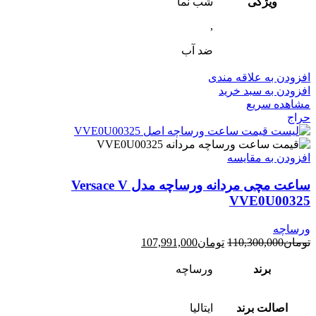
ویژگی
شب‌ نما
,
ضد آب
افزودن به علاقه مندی
افزودن به سبد خرید
مشاهده سریع
حراج
افزودن به مقایسه
ساعت مچی مردانه ورساچه مدل Versace V
VVE0U00325
ورساچه
قیمت
قیمت
تومان
110,300,000
تومان
107,991,000
اصلی:
فعلی:
تومان110,300,000
تومان107,991,000.
برند
ورساچه
بود.
اصالت برند
ایتالیا