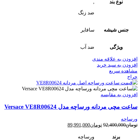
نوع بند
,
ضد زنگ
جنس شیشه
سافایر
ویژگی
ضد آب
افزودن به علاقه مندی
افزودن به سبد خرید
مشاهده سریع
حراج
افزودن به مقایسه
ساعت مچی مردانه ورساچه مدل Versace VE8R00624
ورساچه
قیمت
قیمت
تومان
92,400,000
تومان
89,991,000
اصلی:
فعلی:
تومان92,400,000
تومان89,991,000.
برند
ورساچه