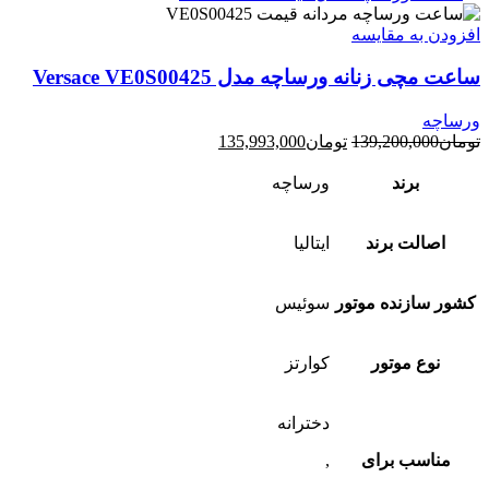
افزودن به مقایسه
ساعت مچی زنانه ورساچه مدل Versace VE0S00425
ورساچه
قیمت
قیمت
تومان
139,200,000
تومان
135,993,000
اصلی:
فعلی:
تومان139,200,000
تومان135,993,000.
برند
ورساچه
بود.
اصالت برند
ایتالیا
کشور سازنده موتور
سوئیس
نوع موتور
کوارتز
دخترانه
مناسب برای
,