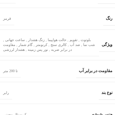
رنگ
قرمز
بلوتوث
,
تقویم
,
حالت هواپیما
,
زنگ هشدار
,
ساعت جهانی
,
ویژگی
شب‌ نما
,
ضد آب
,
کالری سنج
,
کرنومتر
,
گام شمار
,
مقاومت
در برابر ضربه
,
نور پس زمینه
,
هشدار لرزشی
مقاومت در برابر آب
تا 200 متر
نوع بند
رابر
جنس شیشه
کریستال معدنی