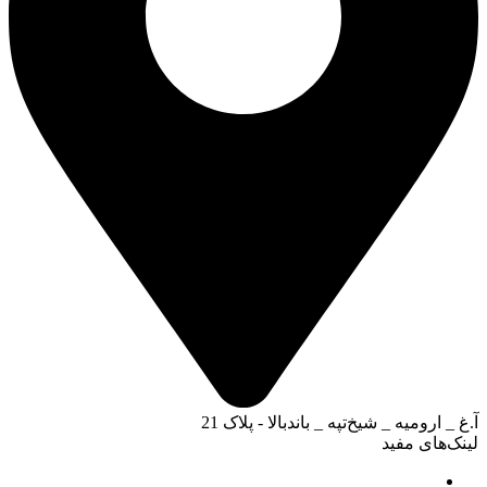
آ.غ _ ارومیه _ شیخ‌تپه _ باند‌بالا - پلاک 21
لینک‌های مفید
تماس با ساعت من