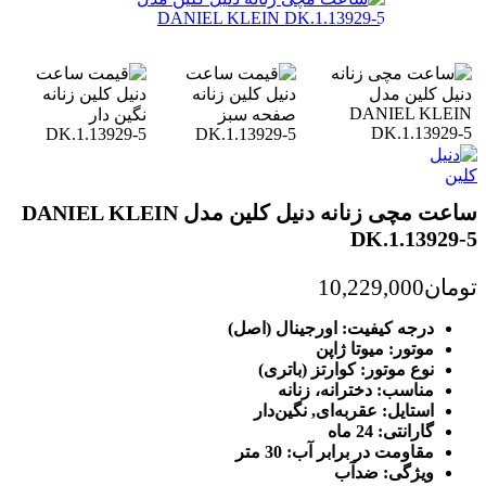
ساعت مچی زنانه دنیل کلین مدل DANIEL KLEIN
DK.1.13929-5
تومان
10,229,000
درجه کیفیت: اورجینال (اصل)
موتور: میوتا ژاپن
نوع موتور: کوارتز (باتری)
مناسب: دخترانه، زنانه
استایل: عقربه‌ای, نگین‌دار
گارانتی: 24 ماه
مقاومت در برابر آب: 30 متر
ویژگی: ضدآب