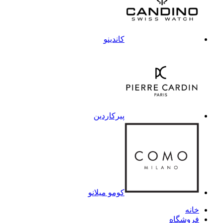
کاندینو
پیرکاردین
کومو میلانو
خانه
فروشگاه