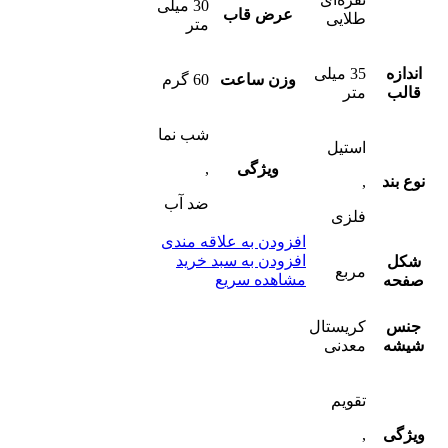
30 میلی
عرض قاب
طلایی
متر
اندازه
35 میلی
وزن ساعت
60 گرم
قالب
متر
شب‌ نما
استیل
ویژگی
,
نوع بند
,
ضد آب
فلزی
افزودن به علاقه مندی
افزودن به سبد خرید
شکل
مربع
مشاهده سریع
صفحه
جنس
کریستال
شیشه
معدنی
تقویم
ویژگی
,