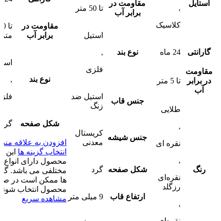
استایل
مقاومت در
,
تا 50 متر
برابر آب
کلاسیک
مقاومت در
تا 0
استیل
برابر آب
متر
گارانتی
24 ماه
نوع بند
,
استی
فلزی
مقاومت
نوع بند
,
در برابر
تا 5 متر
آب
استیل ضد
فلز
جنس قاب
زنگ
طلایی
شکل صفحه
گرد
,
کریستال
جنس شیشه
معدنی
افزودن به علاقه مند
نقره ای
انتخاب گزینه ها
این
,
محصول دارای انواع
رنگ
شکل صفحه
گرد
مختلفی می باشد. گزی
نقره‌ای
ها ممکن است در صف
رزگلد
محصول انتخاب شوند
ارتفاع قاب
9 میلی متر
مشاهده سریع
,
نقره‌ای