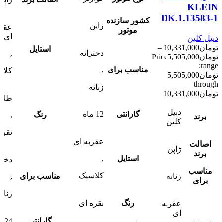
KLEIN
DK.1.13583-1
کشور سازنده
ژاپن
عقرب
موتور
ای
دنیل کلین
تومان
10,331,000
–
استایل
دخترانه
,
تومان
5,505,000
Price
range:
مناسب برای
,
کلا
تومان5,505,000
through
زنانه
تومان10,331,000
طلای
دنیل
گارانتی
12 ماه
رنگ
,
برند
کلین
نقره
عقربه ای
اصالت
ژاپن
برند
استایل
,
دختر
مناسب
کلاسیک
زنانه
مناسب برای
,
برای
زنانه
رنگ
نقره ای
عقربه
ای
گارانتی
24 ماه