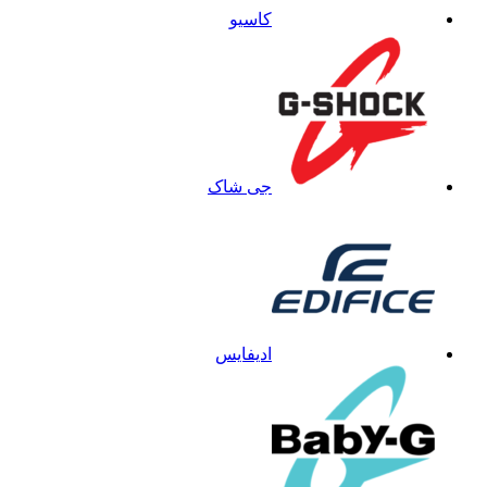
کاسیو
جی شاک
ادیفایس