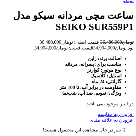
سیکو
ساعت مچی مردانه سیکو مدل
SEIKO SUR559P1
تومان
36,480,000
قیمت اصلی: تومان36,480,000
بود.
تومان
34,994,000
قیمت فعلی: تومان34,994,000.
اصالت برند: ژاپن
مناسب برای: پسرانه، مردانه
نوع موتور: کوارتز
استایل: کلاسیک
گارانتی: 24 ماه
مقاومت در برابر آب: تا 100 متر
ویژگی: تقویم, ضد آب، شب‌نما
در انبار موجود نمی باشد
افزودن به مقایسه
افزودن به علاقه مندی
2
نفر در حال مشاهده این محصول هستند!