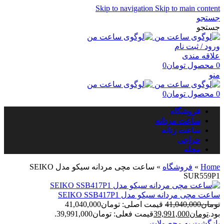
Skip to navigation
Skip to main content
جستجو
جستجو
ورود / ثبت نام
علاقه مندی
0
محصول
تومان
0
منو
0
محصول
تومان
0
فروشگاه
ساعت مردانه
ساعت زنانه
حراجی
مجله
Home
»
فروشگاه
»
ساعت مچی مردانه سیکو مدل SEIKO
SUR559P1
ساعت مچی مردانه سیکو مدل SEIKO SSB417P1
تومان
41,040,000
قیمت اصلی: تومان41,040,000
بود.
تومان
39,991,000
قیمت فعلی: تومان39,991,000.
بازگشت به محصولات