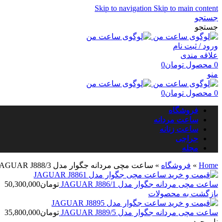
Skip to navigation
Skip to main content
جستجو
جستجو
ورود / ثبت نام
علاقه مندی
0
محصول
تومان
0
منو
0
محصول
تومان
0
فروشگاه
ساعت مردانه
ساعت زنانه
حراجی
مجله
Home
»
فروشگاه
»
ساعت مچی مردانه جگوار مدل JAGUAR J888/3
ساعت مچی مردانه جگوار مدل JAGUAR J886/1
تومان
50,300,000
بازگشت به محصولات
ساعت مچی مردانه جگوار مدل JAGUAR J889/5
تومان
35,800,000
ناموجود