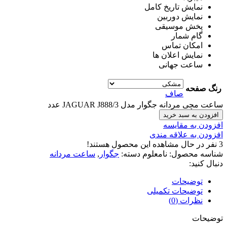
نمایش تاریخ کامل
نمایش دوربین
پخش موسیقی
گام شمار
امکان تماس
نمایش اعلان ها
ساعت جهانی
رنگ صفحه
صاف
ساعت مچی مردانه جگوار مدل JAGUAR J888/3 عدد
افزودن به سبد خرید
افزودن به مقایسه
افزودن به علاقه مندی
3
نفر در حال مشاهده این محصول هستند!
شناسه محصول:
نامعلوم
دسته:
جگوار
,
ساعت مردانه
دنبال کنید:
توضیحات
توضیحات تکمیلی
نظرات (0)
توضیحات