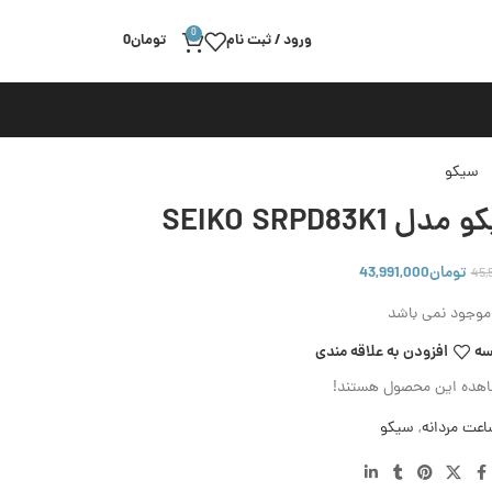
0
ورود / ثبت نام
تومان
0
سیکو
SEIKO SRPD
تومان
43,991,000
45,
ر موجود نمی باشد
سه
افزودن به علاقه مندی
شاهده این محصول هستند!
عت مردانه
,
سیکو