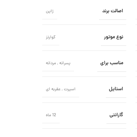
اصالت برند
ژاپن
نوع موتور
کوارتز
مناسب برای
پسرانه
,
مردانه
ساعت مچی ک
استایل
اسپرت
,
عقربه ای
مدل GBA-900-1ADR
جی شاک
,
کاسیو
گارانتی
توما
12 ماه
تومان
8,960,000
برند