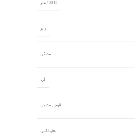
تا 100 متر
رابر
مشکی
گرد
قرمز
,
مشکی
هاردلکس