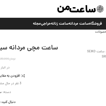
فروشگاه
ساعت مردانه
ساعت زنانه
حراجی
مجله
حصولات
ساعت مچی مردانه سیکو مدل 83K1
تومان
530,000
در انبا
افزودن به مقای
3
نفر در حال م
دسته:
سا
دنبال کنید: