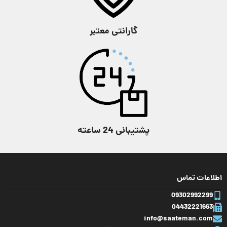
ارتفاع قاب
7.7 میلیمتر
گارانتی معتبر
عرض بند
10 میلیمتر
وزن ساعت
45 گرم
ویژگی
ضد آب
پشتیبانی 24 ساعته
اطلاعات تماس
09302992299
04432221663
info@saateman.com