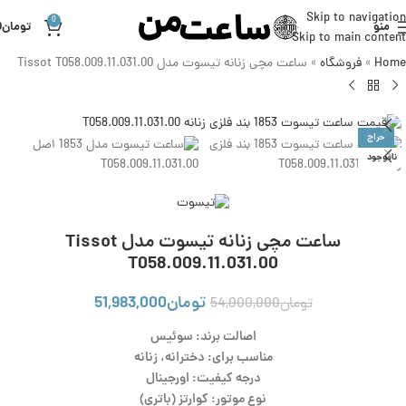
Skip to navigation
0
منو
تومان
0
Skip to main content
Home
»
فروشگاه
»
ساعت مچی زنانه تیسوت مدل Tissot T058.009.11.031.00
حراج
ناموجود
ساعت مچی زنانه تیسوت مدل Tissot
T058.009.11.031.00
تومان
51,983,000
تومان
54,000,000
اصالت برند: سوئیس
مناسب برای: دخترانه، زنانه
درجه کیفیت: اورجینال
نوع موتور: کوارتز (باتری)