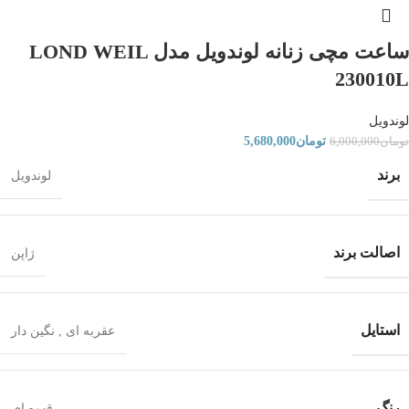
ساعت مچی زنانه لوندویل مدل LOND WEIL
230010L
لوندویل
تومان
5,680,000
تومان
6,000,000
برند
لوندویل
اصالت برند
ژاپن
استایل
عقربه ای
,
نگین دار
رنگ
قهوه ای