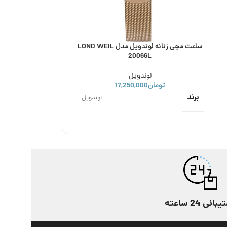
ساعت مچی زنانه لوندویل مدل LOND WEIL
20066L
لوندویل
تومان
17,250,000
تومان
00,000
برند
برند
لوندویل
اصالت برند
رنگ
ژاپن
استایل
مناسب برای
عقربه ای
,
کلاسیک
رنگ
گارانتی
طلایی
انی 24 ساعته