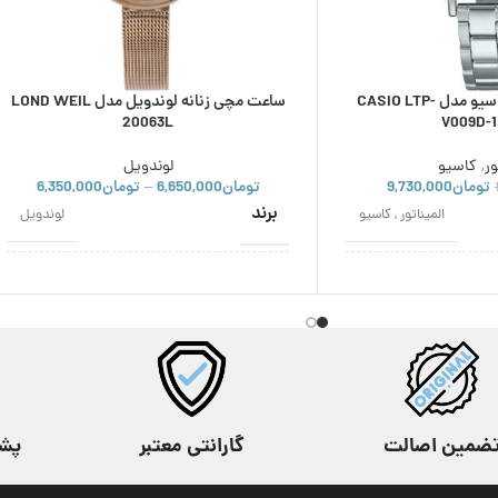
ساعت مچی زنانه کاسیو مدل CASIO LTP-
ساعت مچی زنانه لوندویل مدل LOND WEIL
20063L
V009D-
ور
,
کاسیو
لوندویل
تومان
9,730,000
تومان
6,650,000
تومان
6,350,000
–
برند
المیناتور
,
کاسیو
لوندویل
اصالت برند
ژاپن
ژاپن
نوع موتور
کوارتز
کوارتز
ور
استایل
ژاپن
عقربه ای
,
کلاسیک
ضمین اصالت
گارانتی معتبر
پشتیب