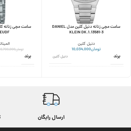
ساعت مچی زنانه دنیل کلین مدل DANIEL
1EUDF
KLEIN DK.1.13581-3
دنیل کلین
المینات
تومان
10,034,000
تومان
10,700,000
برند
برند
دنیل کلین
اصالت برند
اصالت برند
ژاپن
مناسب برای
نوع موتور
زنانه
استایل
کشور سازنده موت
عقربه ای
ارسال رایگان
ت