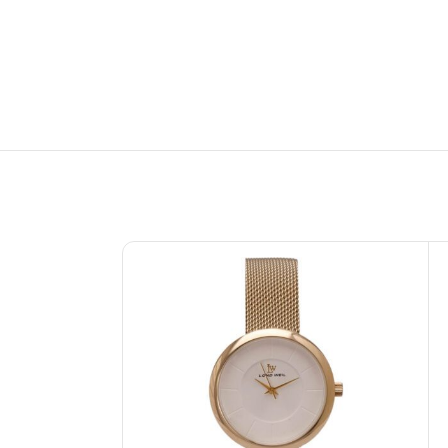
حراج
ناموجود