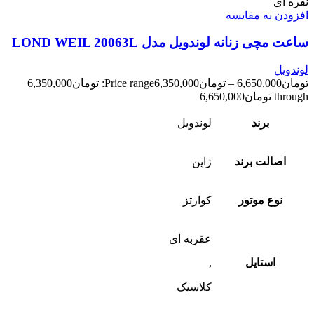
نقره ای
افزودن به مقایسه
ساعت مچی زنانه لوندویل مدل LOND WEIL 20063L
لوندویل
تومان
6,650,000
–
تومان
6,350,000
Price range: تومان6,350,000
through تومان6,650,000
برند
لوندویل
اصالت برند
ژاپن
نوع موتور
کوارتز
عقربه ای
استایل
,
کلاسیک