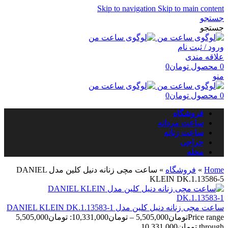
Skip to navigation
Skip to main content
جستجو
جستجو
ورود / ثبت نام
علاقه مندی
0
محصول
تومان
0
منو
0
محصول
تومان
0
فروشگاه
ساعت مردانه
ساعت زنانه
حراجی
مجله
Home
»
فروشگاه
»
ساعت مچی زنانه دنیل کلین مدل DANIEL
KLEIN DK.1.13586-5
ساعت مچی زنانه دنیل کلین مدل DANIEL KLEIN DK.1.13583-1
تومان
5,505,000
–
تومان
10,331,000
Price range: تومان5,505,000
through تومان10,331,000