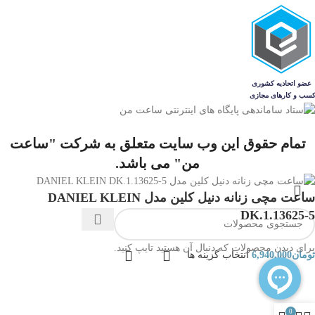
عرض قاب
30 میلی متر
وزن ساعت
52 گرم
ویژگی
شب‌ نما
,
ضد آب
تمام حقوق این وب سایت متعلق به شرکت "ساعت
من" می باشد.
ساعت مچی زنانه دنیل کلین مدل DANIEL KLEIN
DK.1.13625-5
برای دیدن محصولات که دنبال آن هستید تایپ کنید.
تومان
6,940,000
انتخاب گزینه ها
0