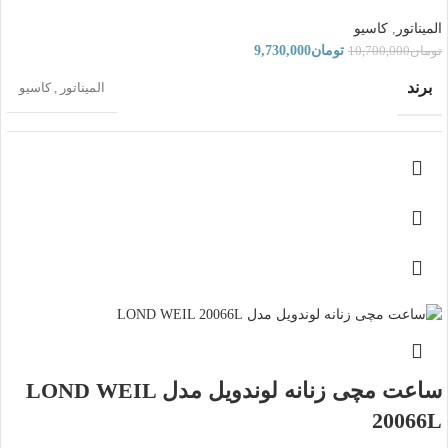
المیناتور
,
کاسیو
تومان
9,730,000
تومان
10,700,000
برند
المیناتور
,
کاسیو
اصالت برند
ژاپن
نوع موتور
کوارتز
کشور سازنده موتور
ژاپن
ساعت مچی زنانه لوندویل مدل LOND WEIL
20066L
مناسب برای
زنانه