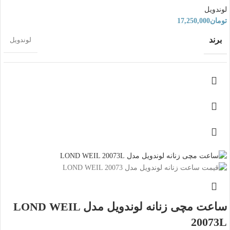
لوندویل
تومان
17,250,000
گارانتی
12 ماه
برند
لوندویل
استایل
کلاسیک
اصالت برند
ژاپن
مقاومت در برابر آب
تا 30 متر
استایل
عقربه ای
,
کلاسیک
رنگ
نقره ای
رنگ
طلایی
ساعت مچی زنانه لوندویل مدل LOND WEIL
رنگ صفحه
مشکی
مناسب برای
دخترانه
,
زنانه
20073L