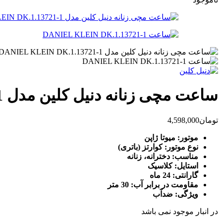
ساعت مچی زنانه دنیل کلین مدل DANIEL KLEIN DK.1.13721-1
تومان
4,598,000
موتور: میوتا ژاپن
نوع موتور: کوارتز (باتری)
مناسب: دخترانه، زنانه
استایل: کلاسیک
گارانتی: 24 ماه
مقاومت در برابر آب: 30 متر
ویژگی: ضدآب
در انبار موجود نمی باشد