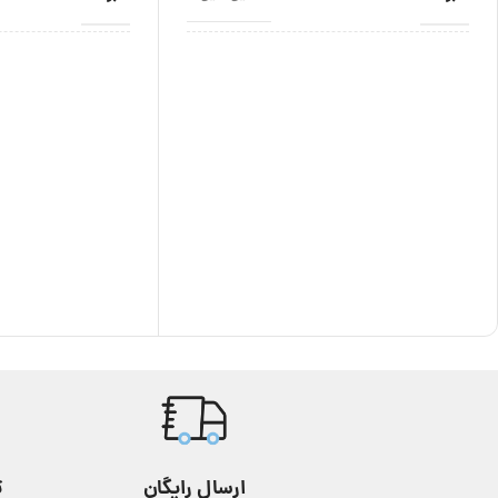
اصالت برند
اصالت برند
ژاپن
مناسب برای
نوع موتور
زنانه
استایل
کشور سازنده موت
عقربه ای
گارانتی
مناسب برای
24 ماه
مقاومت در برابر آب
گارانتی
استفاده روزانه
رنگ
استایل
نقره ای
ارسال رایگان
ت