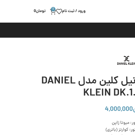
0
ورود / ثبت نام
تومان
0
ساعت مچی زنانه دنیل کلین مدل DANIEL
KLEIN DK.1
4,000,000
ر: میوتا ژاپن
ر: کوارتز (باتری)