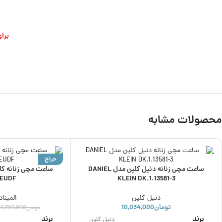
برا
محصولات مشابه
حراج
ساعت مچی زنانه دنیل کلین مدل DANIEL
1EUDF
KLEIN DK.1.13581-3
دنیل کلین
المینات
تومان
10,034,000
تومان
10,700,000
برند
برند
دنیل کلین