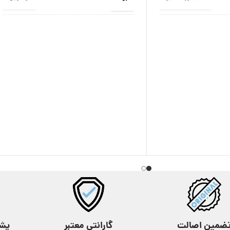
اصالت برند
ژاپن
ژاپن
نوع موتور
کوارتز
کوارتز
ور
استایل
ژاپن
عقربه ای
,
کلاسیک
رنگ
زنانه
رزگلد
,
سبز
,
طلایی
,
مشکی
,
نقره ای
مناسب برای
12 ماه
دخترانه
,
زنانه
گارانتی
کلاسیک
24 ماه
ضمین اصالت
گارانتی معتبر
پشتیب