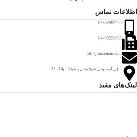
اطلاعات تماس
09302992299
04432221663
info@saateman.com
آ.غ _ ارومیه _ شیخ‌تپه _ باند‌بالا - پلاک 21
لینک‌های مفید
تماس با ساعت من
درباره ساعت من
سوالات متداول
قوانین و مقررات
ضمانت اصالت و گارانتی کالا
7 روز ضمانت بازگشت کالا