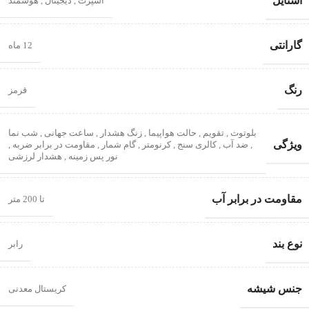
استایل
اسپرت
,
دیجیتال
,
هوشمند
گارانتی
12 ماه
رنگ
قرمز
بلوتوث
,
تقویم
,
حالت هواپیما
,
زنگ هشدار
,
ساعت جهانی
,
شب‌ نما
ویژگی
,
ضد آب
,
کالری سنج
,
کرنومتر
,
گام شمار
,
مقاومت در برابر ضربه
,
نور پس زمینه
,
هشدار لرزشی
مقاومت در برابر آب
تا 200 متر
نوع بند
رابر
جنس شیشه
کریستال معدنی