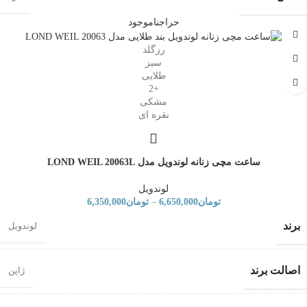
حراج
ناموجود
رزگلد
سبز
طلایی
+2
مشکی
نقره ای
ساعت مچی زنانه لوندویل مدل LOND WEIL 20063L
لوندویل
تومان
6,650,000
–
تومان
6,350,000
برند
لوندویل
اصالت برند
ژاپن