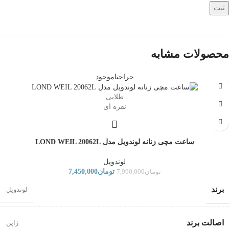
محصولات مشابه
حراج
ناموجود
طلایی
نقره ای
ساعت مچی زنانه لوندویل مدل LOND WEIL 20062L
لوندویل
تومان
7,450,000
تومان
7,990,000
برند
لوندویل
اصالت برند
ژاپن