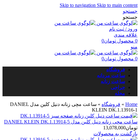
Skip to navigation
Skip to main content
جستجو
جستجو
ورود / ثبت نام
علاقه مندی
0
محصول
تومان
0
منو
0
محصول
تومان
0
فروشگاه
ساعت مردانه
ساعت زنانه
حراجی
مجله
Home
»
فروشگاه
»
ساعت مچی زنانه دنیل کلین مدل DANIEL
KLEIN DK.1.13916-1
ساعت مچی زنانه دنیل کلین مدل DANIEL KLEIN DK.1.13914-5
تومان
13,078,000
بازگشت به محصولات