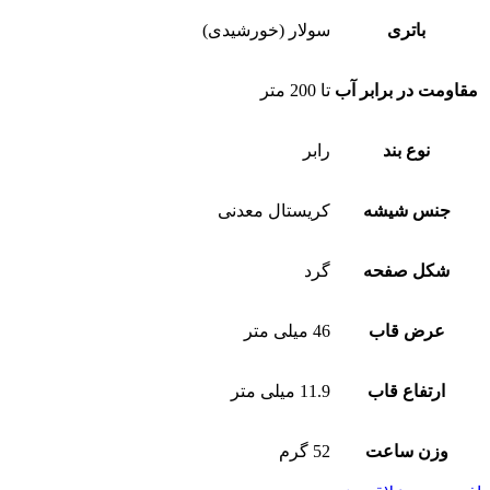
باتری
سولار (خورشیدی)
مقاومت در برابر آب
تا 200 متر
نوع بند
رابر
جنس شیشه
کریستال معدنی
شکل صفحه
گرد
عرض قاب
46 میلی متر
ارتفاع قاب
11.9 میلی متر
وزن ساعت
52 گرم