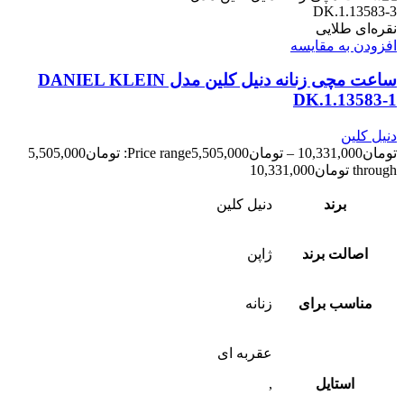
نقره‌ای طلایی
افزودن به مقایسه
ساعت مچی زنانه دنیل کلین مدل DANIEL KLEIN
DK.1.13583-1
دنیل کلین
تومان
10,331,000
–
تومان
5,505,000
Price range: تومان5,505,000
through تومان10,331,000
برند
دنیل کلین
اصالت برند
ژاپن
مناسب برای
زنانه
عقربه ای
استایل
,