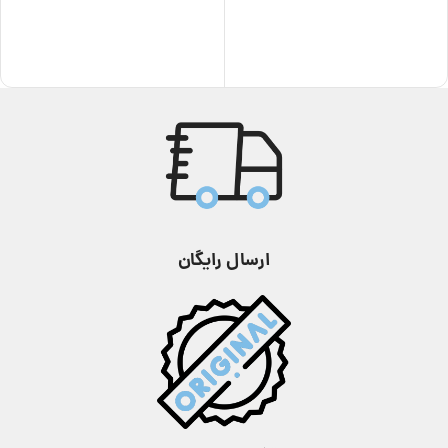
استایل
استایل
عقربه ای
,
کلاسیک
عقربه ای
,
کلاسیک
گارانتی
رزگلد
,
سبز
,
طلایی
,
مشکی
رنگ
24 ماه
,
نقره ای
مقاومت در برابر
مناسب برای
تا 5
دخترانه
,
زنانه
آب
متر
گارانتی
ارسال رایگان
24 ماه
طلایی
,
نقره ای
,
نقره‌ای
رنگ
رزگلد
,
نقره‌ای طلایی
مقاومت در
استفاده
اندازه قالب
برابر آب
روزانه
35 میلی متر
نوع بند
نوع بند
استیل
,
فلزی
استیل
,
فلزی