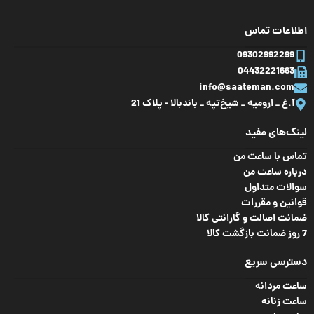
اطلاعات تماس
09302992299
04432221663
info@saateman.com
آ.غ _ ارومیه _ شیخ‌تپه _ باند‌بالا - پلاک 21
لینک‌های مفید
تماس با ساعت من
درباره ساعت من
سوالات متداول
قوانین و مقررات
ضمانت اصالت و گارانتی کالا
7 روز ضمانت بازگشت کالا
دسترسی سریع
ساعت مردانه
ساعت زنانه