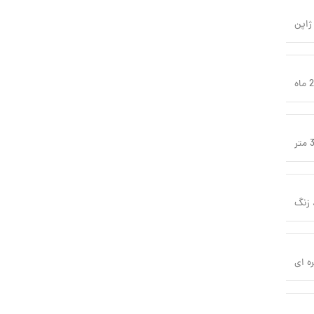
ژاپن
اه
زنگ
ره ای