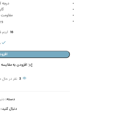
درجه ک
گاران
مقاومت در ب
وی
16
آیتم فر
م
افزود
افزودن به مقایسه
3
نفر در حال 
دسته:
دنی
دنبال کنید: