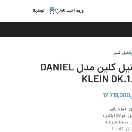
0
ورود / ثبت نام
تومان
0
ساعت مچی زنانه دنیل کلین مدل DANIEL
KLEIN DK.1
12,719,000
ر: میوتا ژاپن
ر: کوارتز (باتری)
 دخترانه، زنانه
ایل: کلاسیک