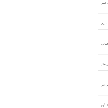
,
سبز
مربع
عدنی
رم