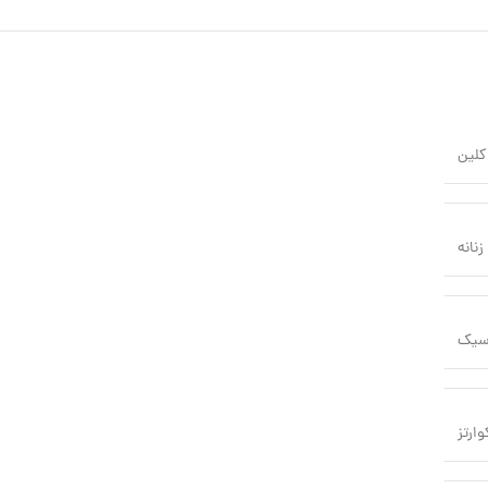
کلین
زنانه
سیک
وارتز