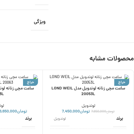
ویژگی
محصولات مشابه
حراج
حراج
ساعت مچی زنانه لوندویل مدل LOND WEIL
ناموجود
ناموجود
3L
20053L
لوندویل
لو
تومان
7,450,000
تومان
6,650,000
تومان
7,650,000
برند
برند
لوندویل