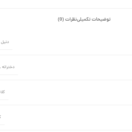
توضیحات تکمیلی
نظرات (0)
دنیل 
دخترانه
,
کلا
ک