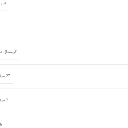
آبی
کریستال م
27 میلی‌متر
7 میلی‌متر
75 گ