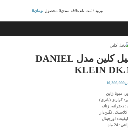
ورود / ثبت نام
علاقه مندی
0
محصول
تومان
0
ساعت مچی زنانه دنیل کلین مدل DANIEL
KLEIN DK.1
ن
10,306,000
ر: میوتا ژاپن
ر: کوارتز (باتری)
 دخترانه، زنانه
کلاسیک، نگین‌دار
یفیت: اورجینال
تی: 24 ماه