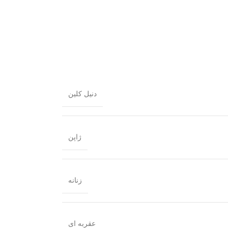
دنیل کلین
ژاپن
زنانه
عقربه ای