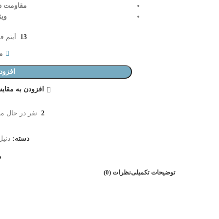
مقاومت در بر
وی
13
آیتم فر
مو
افزود
افزودن به مقای
2
نفر در حال م
دسته:
دنیل
د
توضیحات تکمیلی
نظرات (0)