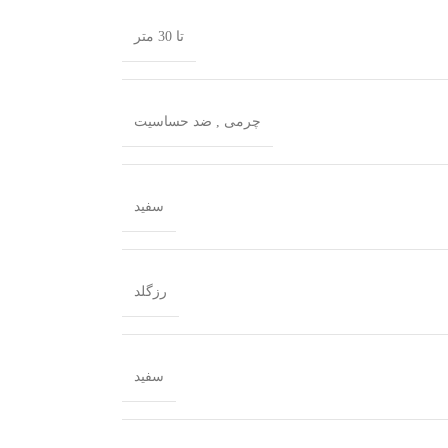
تا 30 متر
چرمی
,
ضد‌ حساسیت
سفید
رزگلد
سفید