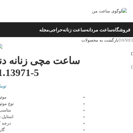
فروشگاه
ساعت مردانه
ساعت زنانه
حراجی
مجله
بازگشت به محصولات
.13971-5
توما
موتو
نوع موتو
مناسب:
استایل: 
درجه ک
گاران