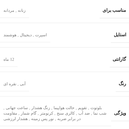
مناسب برای
زنانه
,
مردانه
استایل
اسپرت
,
دیجیتال
,
هوشمند
گارانتی
12 ماه
رنگ
آبی
,
نقره ای
بلوتوث
,
تقویم
,
حالت هواپیما
,
زنگ هشدار
,
ساعت جهانی
,
ویژگی
شب‌ نما
,
ضد آب
,
کالری سنج
,
کرنومتر
,
گام شمار
,
مقاومت
در برابر ضربه
,
نور پس زمینه
,
هشدار لرزشی