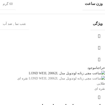
وزن ساعت
60 گرم
ویژگی
شب‌ نما
,
ضد آب
حراج
ناموجود
طلایی
نقره ای