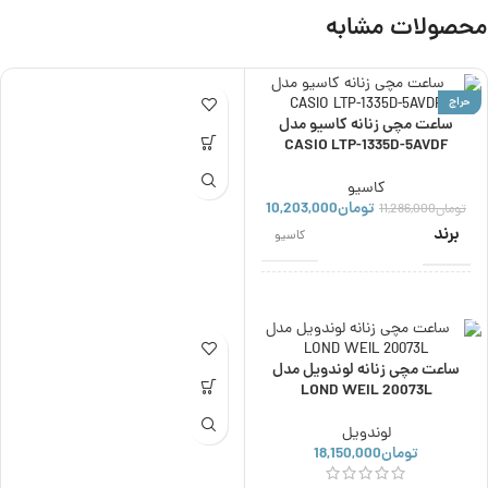
محصولات مشابه
حراج
ساعت مچی زنانه کاسیو مدل
CASIO LTP-1335D-5AVDF
کاسیو
تومان
10,203,000
تومان
11,286,000
برند
کاسیو
اصالت برند
ژاپن
ساعت مچی زنانه لوندویل مدل
نوع موتور
کوارتز
LOND WEIL 20073L
لوندویل
کشور سازنده موتور
ژاپن
تومان
18,150,000