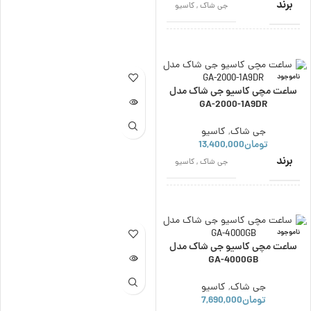
برند
جی شاک
,
کاسیو
نوع بند
استیل
,
فلزی
نوع بند
استیل
,
فلزی
جنس
کریستال
اصالت برند
ژاپن
شیشه
معدنی
شکل صفحه
گرد
شکل صفحه
گرد
ناموجود
ساعت مچی کاسیو جی شاک مدل
نوع موتور
کوارتز
شکل صفحه
گرد
GA-2000-1A9DR
جی شاک
,
کاسیو
مناسب برای
زنانه
,
مردانه
ارتفاع قاب
تومان
13,400,000
9 میلی متر
برند
جی شاک
,
کاسیو
استایل
اسپرت
,
دیجیتال
عرض قاب
30 میلی متر
اصالت برند
ژاپن
گارانتی
12 ماه
وزن ساعت
ناموجود
60 گرم
ساعت مچی کاسیو جی شاک مدل
نوع موتور
کوارتز
GA-4000GB
رنگ
سفید
,
مشکی
ویژگی
شب‌ نما
,
ضد آب
جی شاک
,
کاسیو
مناسب برای
پسرانه
,
مردانه
تومان
7,690,000