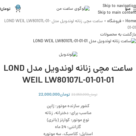
Skip to navigation
0
حراج
منو
تومان
0
Skip to main content
Home
»
فروشگاه
»
ساعت مچی زنانه لوندویل مدل LOND WEIL LW80107L-01-
01-01
بازگشت به محصولات
ساعت مچی زنانه لوندویل مدل LOND
WEIL LW80107L-01-01-01
تومان
22,000,000
تومان
22,950,000
کشور سازنده موتور: ژاپن
مناسب برای: دخترانه، زنانه
نوع موتور: کوارتز (باتری)
گارانتی: 24 ماه
استایل: کلاسیک، سه موتوره