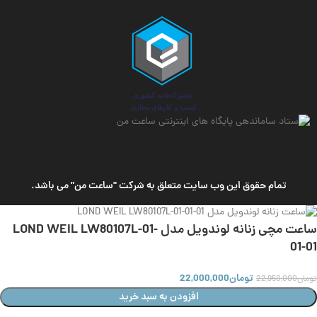
وزن ساعت
66 گرم
ارتفاع قاب
8.7 میلی متر
دارای برنامه اختصاصی
سایر
عرض قاب
موبایل
31.2 میلی متر
طول قاب
35.9 میلی متر
وزن ساعت
68 گرم
تمام حقوق این وب سایت متعلق به شرکت "ساعت من" می باشد.
تقویم
,
شب‌ نما
,
ضد
ویژگی
آب
ساعت مچی زنانه لوندویل مدل LOND WEIL LW80107L-01-
01-01
تومان
22,000,000
تومان
22,950,000
افزودن به سبد خرید