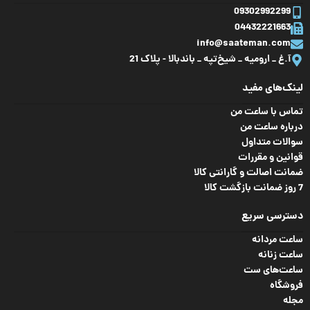
مقاومت در برابر
09302992299
تا 50
آب
متر
04432221663
نوع بند
رابر
info@saateman.com
آ.غ _ ارومیه _ شیخ‌تپه _ باند‌بالا - پلاک 21
زمان تقریبی
3
جنس
کریستال
نگهداری شارژ باتری
سال
لینک‌های مفید
شیشه
معدنی
تماس با ساعت من
درباره ساعت من
نوع بند
استیل
,
فلزی
شکل صفحه
مستطیل
سوالات متداول
قوانین و مقررات
ضمانت اصالت و گارانتی کالا
جنس قاب
استیل ضد زنگ
جنس قاب
رزین
7 روز ضمانت بازگشت کالا
دسترسی سریع
جنس
کریستال
عرض قاب
46 میلی متر
شیشه
معدنی
ساعت مردانه
ساعت زنانه
ساعت‌های ست
ارتفاع قاب
14.7 میلی متر
شکل صفحه
گرد
فروشگاه
مجله