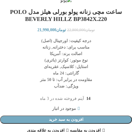
ساعت مچی زنانه پولو بورلی هیلز مدل POLO
BEVERLY HILLZ BP3842X.220
تومان
21,990,000
تومان
22,800,000
درجه کیفیت: اورجینال (اصل)
مناسب برای: دخترانه, زنانه
اصالت برند: آمریکا
نوع موتور: کوارتز (باتری)
استایل: کلاسیک, عقربه‌ای
گارانتی: 24 ماه
مقاومت در برابر آب: تا 50 متر
ویژگی: ضدآب
14
آیتم فروخته شده در 3 ماه
موجود در انبار
افزودن به سبد خرید
افزودن به مقایسه
افزودن به علاقه مندی