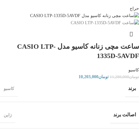
حراج
ساعت مچی زنانه کاسیو مدل CASIO LTP-
1335D-5AVDF
کاسیو
تومان
10,203,000
تومان
11,286,000
برند
کاسیو
اصالت برند
ژاپن