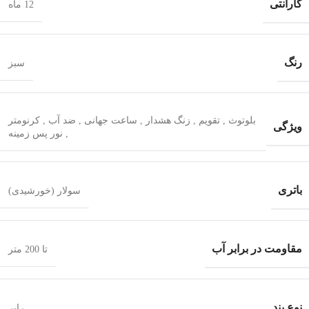
گارانتی
12 ماه
رنگ
سبز
بلوتوث
,
تقویم
,
زنگ هشدار
,
ساعت جهانی
,
ضد آب
,
کرنومتر
ویژگی
,
نور پس زمینه
باتری
سولار (خورشیدی)
مقاومت در برابر آب
تا 200 متر
نوع بند
رابر