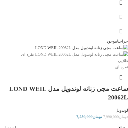
حراج
ناموجود
طلایی
نقره ای
ساعت مچی زنانه لوندویل مدل LOND WEIL
20062L
لوندویل
تومان
7,450,000
تومان
7,990,000
برند
لوندویل