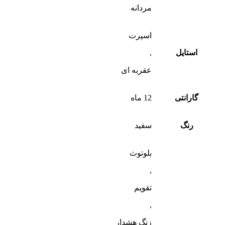
مردانه
اسپرت
استایل
,
عقربه ای
گارانتی
12 ماه
رنگ
سفید
بلوتوث
,
تقویم
,
زنگ هشدار