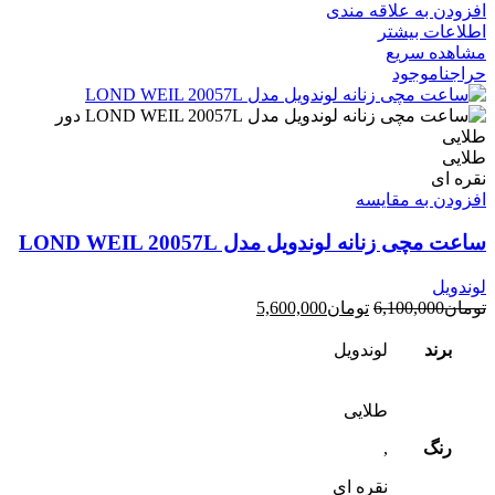
افزودن به علاقه مندی
اطلاعات بیشتر
مشاهده سریع
حراج
ناموجود
طلایی
نقره ای
افزودن به مقایسه
ساعت مچی زنانه لوندویل مدل LOND WEIL 20057L
لوندویل
تومان
6,100,000
تومان
5,600,000
برند
لوندویل
طلایی
رنگ
,
نقره ای