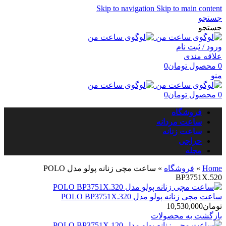
Skip to navigation
Skip to main content
جستجو
جستجو
ورود / ثبت نام
علاقه مندی
0
محصول
تومان
0
منو
0
محصول
تومان
0
فروشگاه
ساعت مردانه
ساعت زنانه
حراجی
مجله
Home
»
فروشگاه
»
ساعت مچی زنانه پولو مدل POLO
BP3751X.520
ساعت مچی زنانه پولو مدل POLO BP3751X.320
تومان
10,530,000
بازگشت به محصولات