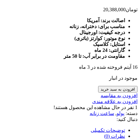
تومان
20,388,000
اصالت برند: آمریکا
مناسب برای: دخترانه، زنانه
درجه کیفیت: اورجینال
نوع موتور: کوارتز (باتری)
استایل: کلاسیک
گارانتی: 24 ماه
مقاومت در برابر آب: تا 50 متر
16
آیتم فروخته شده در 3 ماه
موجود در انبار
افزودن به سبد خرید
افزودن به مقایسه
افزودن به علاقه مندی
1
نفر در حال مشاهده این محصول هستند!
دسته:
پولو
,
ساعت زنانه
دنبال کنید:
توضیحات تکمیلی
نظرات (0)