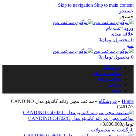
Skip to navigation
Skip to main content
جستجو
جستجو
ورود / ثبت نام
علاقه مندی
0
محصول
تومان
0
منو
0
محصول
تومان
0
فروشگاه
ساعت مردانه
ساعت زنانه
حراجی
مجله
Home
»
فروشگاه
»
ساعت مچی زنانه کاندینو مدل CANDINO
C4617/3
ساعت مچی مردانه کاندینو مدل CANDINO C4702/C
تومان
43,800,000
بازگشت به محصولات