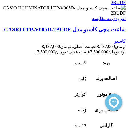
افزودن به مقایسه
ساعت مچی کاسیو مدل CASIO LTP-V005D-2BUDF
کاسیو
تومان
8,137,000
قیمت اصلی: تومان8,137,000
بود.
تومان
7,500,000
قیمت فعلی: تومان7,500,000.
برند
کاسیو
اصالت برند
ژاپن
نوع موتور
کوارتز
مناسب برای
زنانه
گارانتی
12 ماه