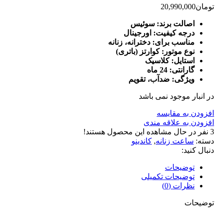
تومان
20,990,000
اصالت برند: سوئیس
درجه کیفیت: اورجینال
مناسب برای: دخترانه، زنانه
نوع موتور: کوارتز (باتری)
استایل: کلاسیک
گارانتی: 24 ماه
ویژگی: ضدآب، تقویم
در انبار موجود نمی باشد
افزودن به مقایسه
افزودن به علاقه مندی
3
نفر در حال مشاهده این محصول هستند!
دسته:
ساعت زنانه
,
کاندینو
دنبال کنید:
توضیحات
توضیحات تکمیلی
نظرات (0)
توضیحات