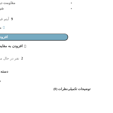
مقاومت در برا
شی
9
آیتم فرو
مو
افزود
افزودن به مقای
2
نفر در حال م
دسته:
د
توضیحات تکمیلی
نظرات (0)