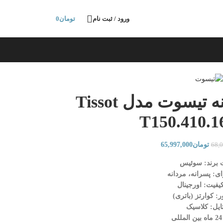
ورود / ثبت نام
تومان
0
ساعت مچی مردانه تیسوت مدل Tissot
T150.410.1
تومان
65,997,000
68,
 برند: سوئیس
ی: پسرانه، مردانه
یفیت: اورجینال
ر: کوارتز (باتری)
ایل: کلاسیک
ی