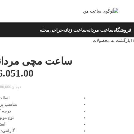
فروشگاه
ساعت مردانه
ساعت زنانه
حراجی
مجله
بازگشت به محصولات
6.051.00
تومان
000,000
اصالت
مناسب برا
درجه ک
نوع موتو
است
گارانتی: 24 ماه بین الملل