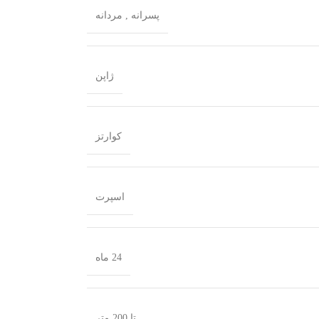
پسرانه
,
مردانه
ژاپن
کوارتز
اسپرت
24 ماه
تا 200 متر