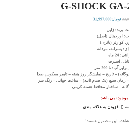
G-SHOCK GA-
تومان
31,997,000
33,
ت برند: ژاپن
ت: اورجینال (اصل)
ر: کوارتز (باتری)
ی: پسرانه، مردانه
تی: 24 ماه
ایل: اسپرت
ر آب: تا 200 متر
ژگی: کرنومتر – نور پس زمینه (چراغ LED دوگانه) – تاریخ – نمایشگر روز هفته – تایمر معکوس صدا
 روز و شب – زمان سنج (یک صدم ثانیه) – ساعت جهانی – زنگ سر
انه – ساختار محافظ هسته کربنی
ر موجود نمی باشد
سه
افزودن به علاقه مندی
شاهده این محصول هستند!