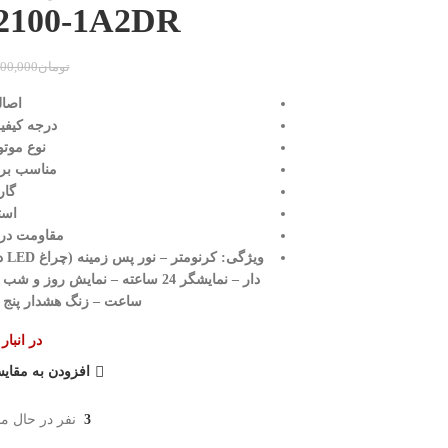
2100-1A2DR
تومان
000,000
اصال
درجه کیفی
نوع موتو
مناسب برا
گاران
است
مقاومت در براب
وی
دار – نمایشگر 24 ساعته – نمایش
ساعت – زنگ هشدار پنج گ
در انبا
افزودن به مقای
3
نفر در حال م