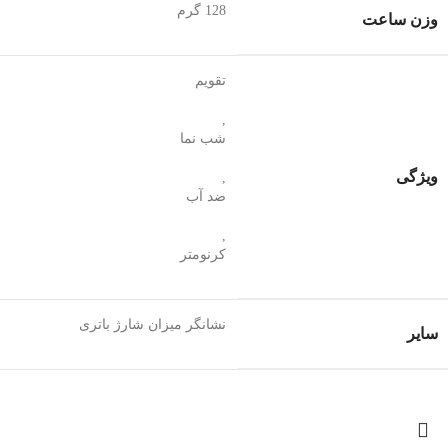
128 گرم
وزن ساعت
تقویم
,
شب‌ نما
ویژگی
,
ضد آب
,
کرنومتر
نشانگر میزان شارژ باتری
سایر