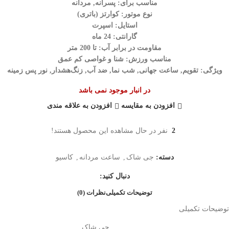
مناسب برای: پسرانه, مردانه
نوع موتور: کوارتز (باتری)
استایل: اسپرت
گارانتی: 24 ماه
مقاومت در برابر آب: تا 200 متر
مناسب ورزش: شنا و غواصی کم عمق
ویژگی: تقویم, ساعت جهانی, شب‌ نما, ضد آب, زنگ‌هشدار, نور پس زمینه
در انبار موجود نمی باشد
افزودن به مقایسه
افزودن به علاقه مندی
2
نفر در حال مشاهده این محصول هستند!
دسته:
جی شاک
,
ساعت مردانه
,
کاسیو
دنبال کنید:
توضیحات تکمیلی
نظرات (0)
توضیحات تکمیلی
جی شاک