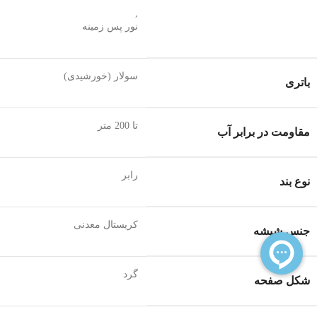
,
نور پس زمینه
سولار (خورشیدی)
باتری
تا 200 متر
مقاومت در برابر آب
رابر
نوع بند
کریستال معدنی
جنس شیشه
گرد
شکل صفحه