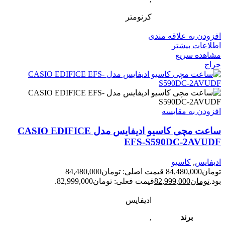
کرنومتر
افزودن به علاقه مندی
اطلاعات بیشتر
مشاهده سریع
حراج
افزودن به مقایسه
ساعت مچی کاسیو ادیفایس مدل CASIO EDIFICE
EFS-S590DC-2AVUDF
ادیفایس
,
کاسیو
تومان
84,480,000
قیمت اصلی: تومان84,480,000
بود.
تومان
82,999,000
قیمت فعلی: تومان82,999,000.
ادیفایس
برند
,