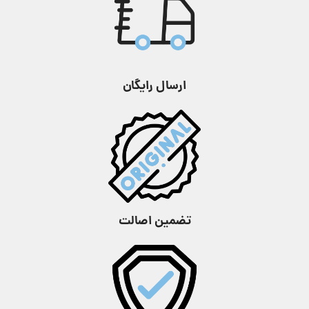
رنگ صفحه
آب
متر
سرمه‌ای
مقاومت در برابر
نوع بند
استیل
,
فلزی
تا 200
آب
متر
ارسال رایگان
جنس
کریستال
مناسب ورزش
شیشه
معدنی
شنا و غواصی
نوع بند
شکل صفحه
استیل
,
ضد زنگ
گرد
جنس
جنس قاب
استیل ضد زنگ
کریستال
شیشه
معدنی
تضمین اصالت
عرض قاب
45.3 میلی متر
شکل صفحه
گرد
ارتفاع قاب
9.9 میلی متر
جنس
استیل ضد زنگ
,