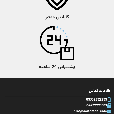
قاب
رزین
طول قاب
50 میلی متر
گارانتی معتبر
عرض قاب
49.6 میلی متر
وزن ساعت
128 گرم
ارتفاع قاب
12.9 میلی متر
تقویم
,
شب‌ نما
,
ضد
ویژگی
آب
,
کرنومتر
طول قاب
46.9 میلی متر
سایر
نشانگر میزان شارژ باتری
پشتیبانی 24 ساعته
وزن ساعت
160 گرم
زمان
7 ماه در حالت
استفاده ی روزمره
تقریبی
اطلاعات تماس
بدون قرارگرفتن در
نگهداری
معرض تابش نور و
09302992299
19 ماه در تاریکی
شارژ
مطلق در حالت
04432221663
باتری
مصرف بهینه باتری
info@saateman.com