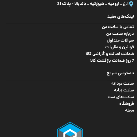
آ.غ _ ارومیه _ شیخ‌تپه _ باند‌بالا - پلاک 21
بلوتوث
,
تقویم
,
زنگ
هشدار
,
ساعت جهانی
,
لینک‌های مفید
شب‌ نما
,
ضد آب
,
ویژگی
کرنومتر
,
مقاومت در
تماس با ساعت من
برابر ضربه
,
نور پس
درباره ساعت من
زمینه
سوالات متداول
قوانین و مقررات
دارای برنامه اختصاصی
ضمانت اصالت و گارانتی کالا
سایر
موبایل، نشانگر میزان شارژ
7 روز ضمانت بازگشت کالا
باتری
دسترسی سریع
ساعت مردانه
ساعت زنانه
ساعت‌های ست
فروشگاه
مجله