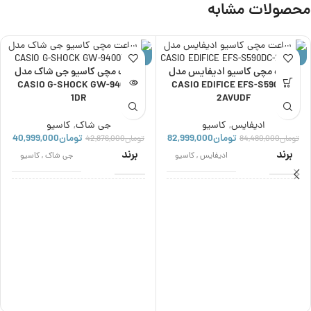
محصولات مشابه
حراج
حراج
ساعت مچی کاسیو ادیفایس مدل
ساعت مچی کاسیو جی شاک مدل
ناموجود
CASIO G-SHOCK GW-9400Y-
CASIO EDIFICE EFS-S590DC-
1DR
2AVUDF
ادیفایس
,
کاسیو
جی شاک
,
کاسیو
تومان
82,999,000
تومان
40,999,000
تومان
84,480,000
تومان
42,876,000
برند
برند
ادیفایس
,
کاسیو
جی شاک
,
کاسیو
اصالت برند
اصالت برند
ژاپن
ژاپن
نوع موتور
نوع موتور
کوارتز
کوارتز
مناسب برای
مناسب برای
مردانه
پسرانه
,
مردانه