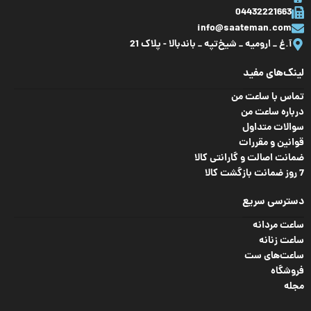
04432221663
سایر
نشانگر میزان شارژ باتری
info@saateman.com
وزن ساعت
93 گرم
آ.غ _ ارومیه _ شیخ‌تپه _ باند‌بالا - پلاک 21
لینک‌های مفید
ارتفاع‌ سنج
,
بلوتوث
,
تقویم
,
دماسنج
,
زنگ
تماس با ساعت من
هشدار
,
ساعت جهانی
,
شب‌ نما
,
ضد آب
,
فشار
درباره ساعت من
ویژگی
سنج
,
قطب‌ نما
,
سوالات متداول
کرنومتر
,
مقاومت در
برابر ضربه
,
نور پس
قوانین و مقررات
زمینه
ضمانت اصالت و گارانتی کالا
7 روز ضمانت بازگشت کالا
سایر
نشانگر میزان شارژ باتری
دسترسی سریع
ساعت مردانه
ساعت زنانه
ساعت‌های ست
فروشگاه
مجله