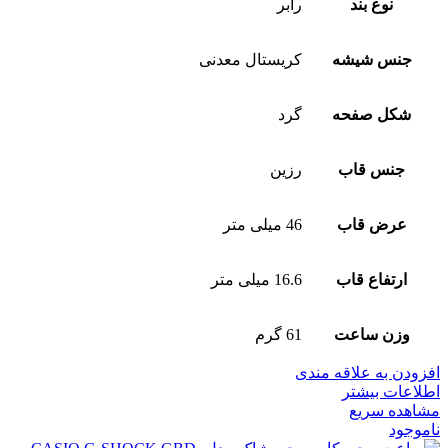
نوع بند
رابر
جنس شیشه
کریستال معدنی
شکل صفحه
گرد
جنس قاب
رزین
عرض قاب
46 میلی متر
ارتفاع قاب
16.6 میلی متر
وزن ساعت
61 گرم
افزودن به علاقه مندی
اطلاعات بیشتر
مشاهده سریع
ناموجود