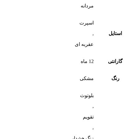
مردانه
اسپرت
استایل
,
عقربه ای
گارانتی
12 ماه
رنگ
مشکی
بلوتوث
,
تقویم
,
زنگ هشدار