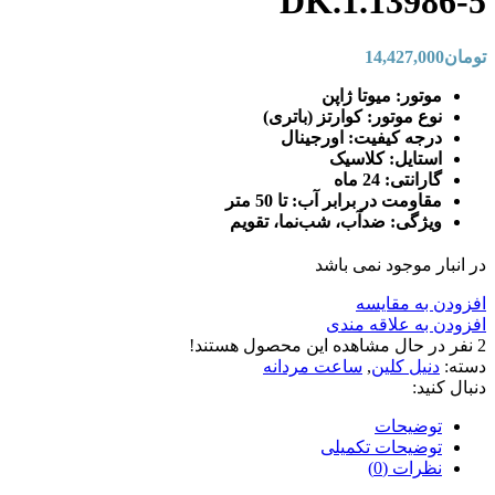
DK.1.13986-5
تومان
14,427,000
موتور: میوتا ژاپن
نوع موتور: کوارتز (باتری)
درجه کیفیت: اورجینال
استایل: کلاسیک
گارانتی: 24 ماه
مقاومت در برابر آب: تا 50 متر
ویژگی: ضدآب، شب‌نما، تقویم
در انبار موجود نمی باشد
افزودن به مقایسه
افزودن به علاقه مندی
2
نفر در حال مشاهده این محصول هستند!
دسته:
دنیل کلین
,
ساعت مردانه
دنبال کنید:
توضیحات
توضیحات تکمیلی
نظرات (0)