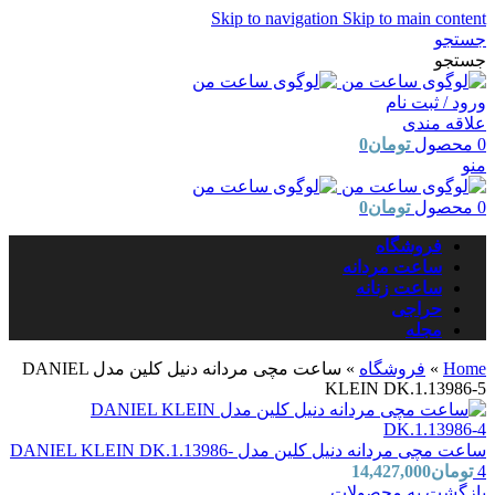
Skip to navigation
Skip to main content
جستجو
جستجو
ورود / ثبت نام
علاقه مندی
0
محصول
تومان
0
منو
0
محصول
تومان
0
فروشگاه
ساعت مردانه
ساعت زنانه
حراجی
مجله
Home
»
فروشگاه
»
ساعت مچی مردانه دنیل کلین مدل DANIEL
KLEIN DK.1.13986-5
ساعت مچی مردانه دنیل کلین مدل DANIEL KLEIN DK.1.13986-
4
تومان
14,427,000
بازگشت به محصولات