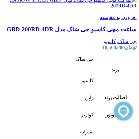
افزودن به مقایسه
ساعت مچی کاسیو جی شاک مدل GBD-200RD-4DR
جی شاک
,
کاسیو
تومان
18,560,000
جی شاک
برند
,
کاسیو
اصالت برند
ژاپن
نوع موتور
کوارتز
پسرانه