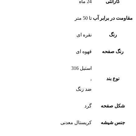
گارانتی
24 ماه
مقاومت در برابر آب
تا 50 متر
رنگ
نقره ای
رنگ صفحه
قهوه ای
استیل 316
نوع بند
,
ضد زنگ
شکل صفحه
گرد
جنس شیشه
کریستال معدنی