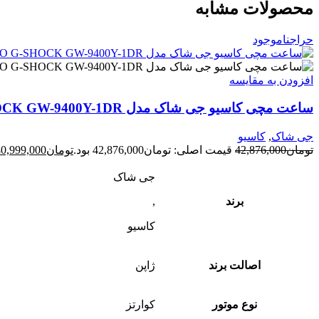
محصولات مشابه
حراج
ناموجود
افزودن به مقایسه
ساعت مچی کاسیو جی شاک مدل CASIO G-SHOCK GW-9400Y-1DR
جی شاک
,
کاسیو
تومان
42,876,000
قیمت اصلی: تومان42,876,000 بود.
تومان
40,999,000
جی شاک
برند
,
کاسیو
اصالت برند
ژاپن
نوع موتور
کوارتز