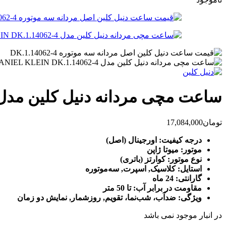
ساعت مچی مردانه دنیل کلین مدل NIEL KLEIN DK.1.14062-4
تومان
17,084,000
درجه کیفیت: اورجینال (اصل)
موتور: میوتا ژاپن
نوع موتور: کوارتز (باتری)
استایل: کلاسیک, اسپرت, سه‌موتوره
گارانتی: 24 ماه
مقاومت در برابر آب: تا 50 متر
ویژگی: ضدآب، شب‌نما، تقویم, روزشمار, نمایش دو زمان
در انبار موجود نمی باشد