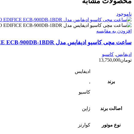
محصولات مشابه
ناموجود
افزودن به مقایسه
ساعت مچی کاسیو ادیفایس مدل CASIO EDIFICE ECB-900DB-1BDR
ادیفایس
,
کاسیو
تومان
13,750,000
ادیفایس
برند
,
کاسیو
اصالت برند
ژاپن
نوع موتور
کوارتز