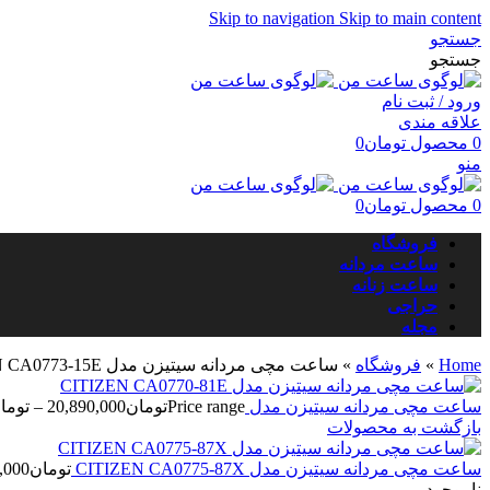
Skip to navigation
Skip to main content
جستجو
جستجو
ورود / ثبت نام
علاقه مندی
0
محصول
تومان
0
منو
0
محصول
تومان
0
فروشگاه
ساعت مردانه
ساعت زنانه
حراجی
مجله
Home
»
فروشگاه
»
ساعت مچی مردانه سیتیزن مدل CITIZEN CA0773-15E
ساعت مچی مردانه سیتیزن مدل CITIZEN CA0770-81E
Price range: تومان20,890,000 through تومان25,670,000
تومان
20,890,000
–
توما
بازگشت به محصولات
ساعت مچی مردانه سیتیزن مدل CITIZEN CA0775-87X
تومان
,000
ناموجود