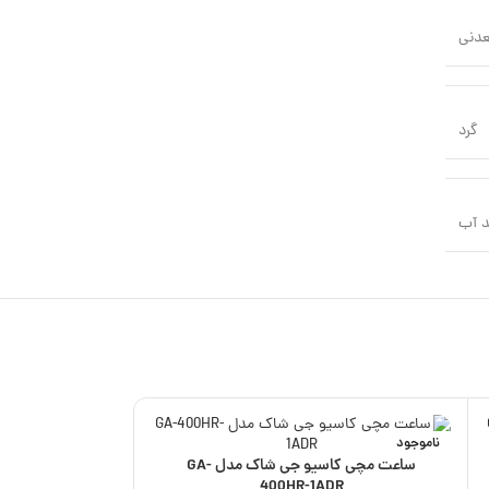
عدنی
گرد
 آب
ناموجود
ناموجود
ساعت مچی کاسیو جی شاک مدل GA-
400HR-1ADR