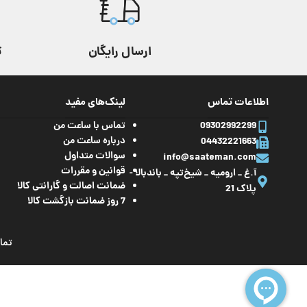
رنگ
رنگ
نقره ای
تقوی
ارسال رایگان
ت
ویژگی
ساعت جه
مقاومت در برابر آب
تا 100 متر
اطلاعات تماس
لینک‌های مفید
نوع بند
استیل
,
فلزی
مقاومت در برابر 
09302992299
تماس با ساعت من
درباره ساعت من
04432221663
جنس شیشه
کریستال معدنی
نوع بند
سوالات متداول
info@saateman.com
قوانین و مقررات
آ.غ _ ارومیه _ شیخ‌تپه _ باند‌بالا -
ضمانت اصالت و گارانتی کالا
پلاک 21
شکل صفحه
گرد
شکل صفحه
7 روز ضمانت بازگشت کالا
جنس قاب
استیل ضد زنگ
تما
عرض قاب
عرض قاب
47.1 میلی متر
ارتفاع قالب