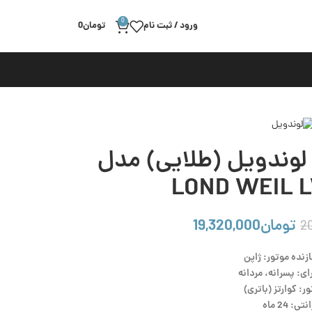
0
ورود / ثبت نام
تومان
0
لوندویل (طلایی) مدل
LOND WEIL 
تومان
19,320,000
2
زنده موتور: ژاپن
ی: پسرانه، مردانه
ر: کوارتز (باتری)
تی: 24 ماه