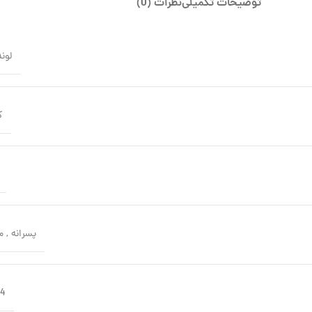
توضیحات تکمیلی
نظرات (0)
لون
ک
پسرانه
,
م
24 م