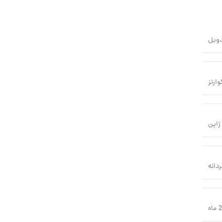
دویل
وارتز
ژاپن
ردانه
اه