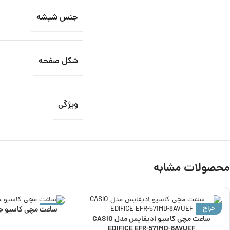
جنس شیشه
شکل صفحه
ویژگی
محصولات مشابه
حراج
حراج
ساعت مچی کاسیو ادیفایس مدل CASIO
ناموجود
EDIFICE EFR-571MD-8AVUEF