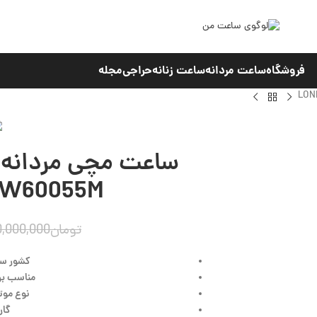
فروشگاه
ساعت مردانه
ساعت زنانه
حراجی
مجله
ساعت مچی مردانه 
LW60055M
تومان
0,000,000
کشور سا
مناسب برا
نوع موتو
گاران