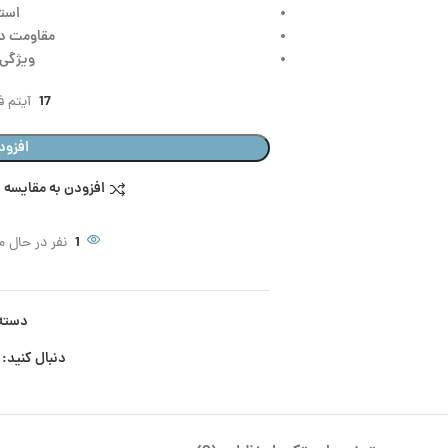
است
مقاومت در برا
ویژگی:
17
آیتم فر
افزود
افزودن به مقایسه
1
نفر در حال 
دسته
دنبال کنید: