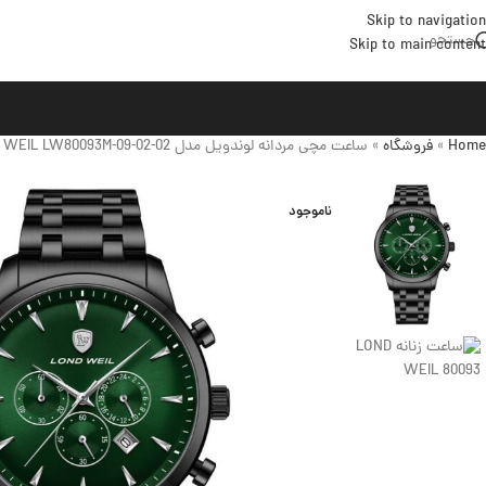
Skip to navigation
جستجو
Skip to main content
Home
»
فروشگاه
»
ساعت مچی مردانه لوندویل مدل LOND WEIL LW80093M-09-02-02
ناموجود