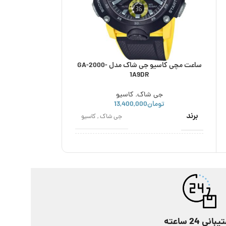
ساعت مچی کاسیو جی شاک مدل GA-2000-
DR
1A9DR
جی شاک
,
کاسیو
جی 
تومان
13,400,000
تومان
780,000
برند
برند
جی شاک
,
کاسیو
اصالت برند
اصالت برند
ژاپن
نوع موتور
نوع موتور
کوارتز
مناسب برای
مناسب برای
پسرانه
,
مردانه
انی 24 ساعته