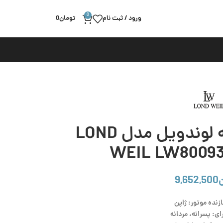
0
ورود / ثبت نام
تومان
0
ساعت مچی مردانه لوندویل مدل LOND
WEIL LW80093
9,652,500
زنده موتور: ژاپن
ی: پسرانه، مردانه