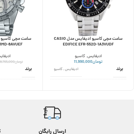
ساعت مچی کاسیو ادیفایس مدل CASIO
71MD-8AVUEF
EDIFICE EFR-552D-1A3VUDF
ادیفایس
,
کاسیو
ادیفای
تومان
11,990,000
تومان
8,765,000
برند
برند
ادیفایس
,
کاسیو
اصالت برند
اصالت برند
ژاپن
نوع موتور
نوع موتور
کوارتز
مناسب برای
مناسب برای
مردانه
ارسال رایگان
ت