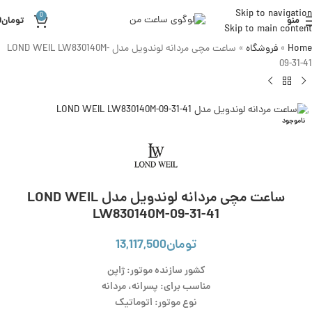
Skip to navigation
0
منو
تومان
0
Skip to main content
Home
»
فروشگاه
»
ساعت مچی مردانه لوندویل مدل LOND WEIL LW830140M-
09-31-41
ناموجود
ساعت مچی مردانه لوندویل مدل LOND WEIL
LW830140M-09-31-41
تومان
13,117,500
کشور سازنده موتور: ژاپن
مناسب برای: پسرانه، مردانه
نوع موتور: اتوماتیک