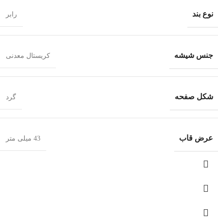
نوع بند
رابر
جنس شیشه
کریستال معدنی
شکل صفحه
گرد
عرض قاب
43 میلی متر