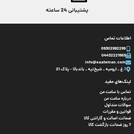
پشتیبانی 24 ساعته
اطلاعات تماس
09302992299
04432221663
info@saateman.com
آ.غ _ ارومیه _ شیخ‌تپه _ باند‌بالا - پلاک 21
لینک‌های مفید
تماس با ساعت من
درباره ساعت من
سوالات متداول
قوانین و مقررات
ضمانت اصالت و گارانتی کالا
7 روز ضمانت بازگشت کالا