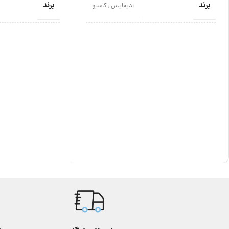
برند
برند
ادیفایس
,
کاسیو
اصالت برند
اصالت برند
ژاپن
نوع موتور
نوع موتور
کوارتز
مناسب برای
مناسب برای
مردانه
استایل
استایل
اسپرت
,
عقربه ای
,
هوشمند
گارانتی
گارانتی
12 ماه
رنگ
رنگ
مشکی