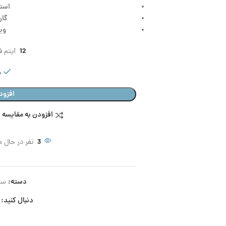
است
گاران
وی
12
آیتم فر
م
افزود
افزودن به مقایسه
3
نفر در حال 
دسته:
سا
دنبال کنید: