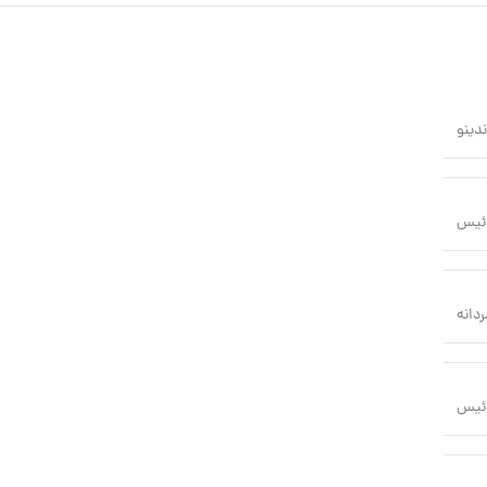
ندینو
ئیس
ردانه
ئیس