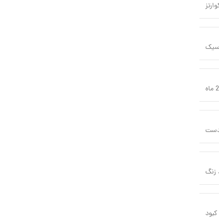
وارتز
سیک
اه
دست
زنگ
کبود