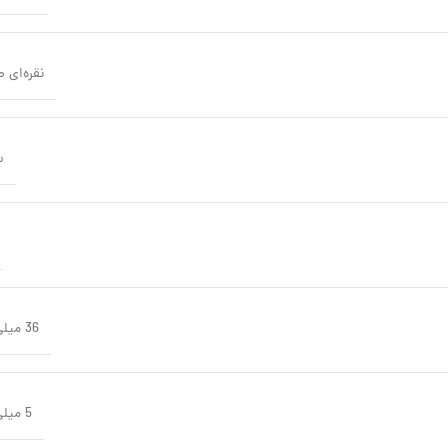
نقره‌ای 
س
36 میلی متر
5 میلی متر