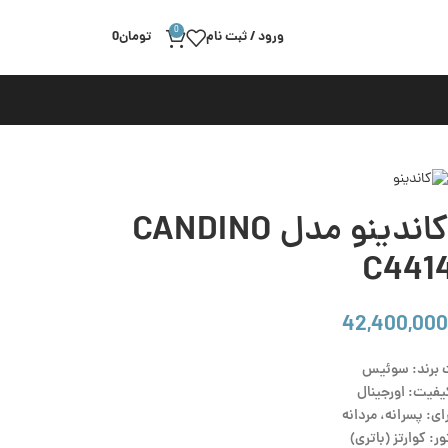
0
ورود / ثبت نام
تومان
0
ساعت مچی مردانه کاندینو مدل CANDINO
C4414
42,400,000
 برند: سوئیس
یفیت: اورجینال
ی: پسرانه، مردانه
ر: کوارتز (باتری)