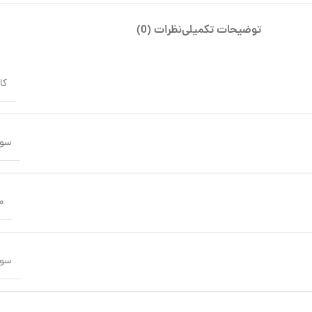
توضیحات تکمیلی
نظرات (0)
کا
سو
م
سو