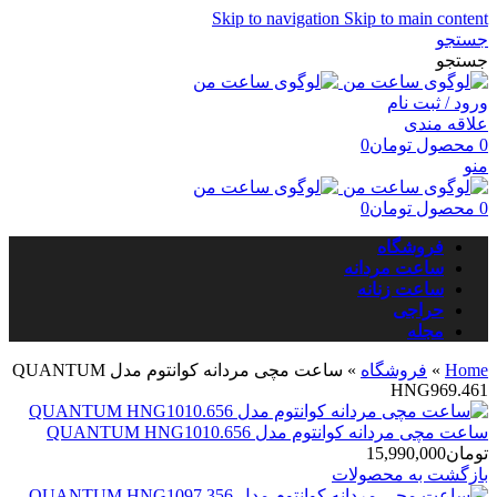
Skip to navigation
Skip to main content
جستجو
جستجو
ورود / ثبت نام
علاقه مندی
0
محصول
تومان
0
منو
0
محصول
تومان
0
فروشگاه
ساعت مردانه
ساعت زنانه
حراجی
مجله
Home
»
فروشگاه
»
ساعت مچی مردانه کوانتوم مدل QUANTUM
HNG969.461
ساعت مچی مردانه کوانتوم مدل QUANTUM HNG1010.656
تومان
15,990,000
بازگشت به محصولات