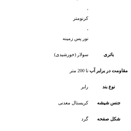
,
کرنومتر
,
نور پس زمینه
باتری
سولار (خورشیدی)
مقاومت در برابر آب
تا 200 متر
نوع بند
رابر
جنس شیشه
کریستال معدنی
شکل صفحه
گرد