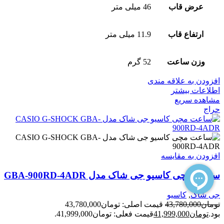
عرض قاب
46 میلی متر
ارتفاع قاب
11.9 میلی متر
وزن ساعت
52 گرم
افزودن به علاقه مندی
اطلاعات بیشتر
مشاهده سریع
حراج
افزودن به مقایسه
ساعت مچی کاسیو جی شاک مدل GBA-900RD-4ADR
جی شاک
,
کاسیو
تومان
43,780,000
قیمت اصلی: تومان43,780,000
بود.
تومان
41,999,000
قیمت فعلی: تومان41,999,000.