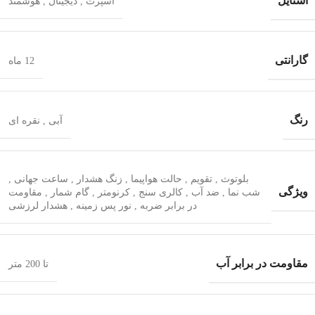
استایل
اسپرت
,
دیجیتال
,
هوشمند
گارانتی
12 ماه
رنگ
آبی
,
نقره ای
بلوتوث
,
تقویم
,
حالت هواپیما
,
زنگ هشدار
,
ساعت جهانی
,
ویژگی
شب‌ نما
,
ضد آب
,
کالری سنج
,
کرنومتر
,
گام شمار
,
مقاومت
در برابر ضربه
,
نور پس زمینه
,
هشدار لرزشی
مقاومت در برابر آب
تا 200 متر