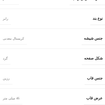
نوع بند
رابر
جنس شیشه
کریستال معدنی
شکل صفحه
گرد
جنس قاب
رزین
عرض قاب
46 میلی متر