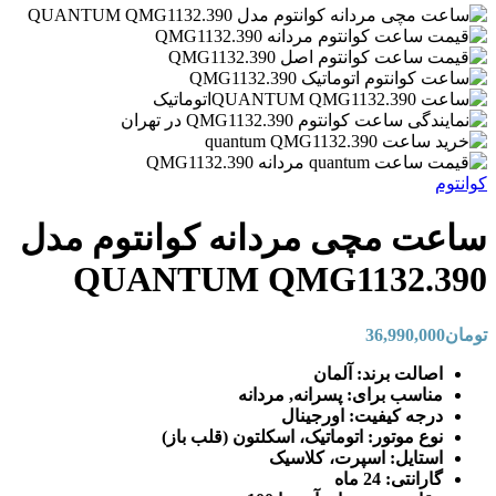
کوانتوم
ساعت مچی مردانه کوانتوم مدل
QUANTUM QMG1132.390
تومان
36,990,000
اصالت برند: آلمان
مناسب برای: پسرانه, مردانه
درجه کیفیت: اورجینال
نوع موتور: اتوماتیک، اسکلتون (قلب باز)
استایل: اسپرت، کلاسیک
گارانتی: 24 ماه