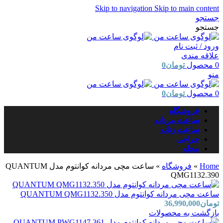
Skip to navigation
Skip to main content
جستجو
جستجو
ورود / ثبت نام
علاقه مندی
0
محصول
تومان
0
منو
0
محصول
تومان
0
فروشگاه
ساعت مردانه
ساعت زنانه
حراجی
مجله
Home
»
فروشگاه
»
ساعت مچی مردانه کوانتوم مدل QUANTUM
QMG1132.390
ساعت مچی مردانه کوانتوم مدل QUANTUM QMG1132.350
تومان
36,990,000
بازگشت به محصولات