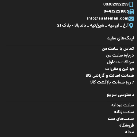
ویژگی
09302992299
ضد آب
,
کرنومتر
,
مقاومت در برابر ضربه
,
04432221663
نور پس زمینه
info@saateman.com
آ.غ _ ارومیه _ شیخ‌تپه _ باند‌بالا - پلاک 21
لینک‌های مفید
تماس با ساعت من
درباره ساعت من
سوالات متداول
قوانین و مقررات
ضمانت اصالت و گارانتی کالا
7 روز ضمانت بازگشت کالا
دسترسی سریع
ساعت مردانه
ساعت زنانه
ساعت‌های ست
فروشگاه
مجله