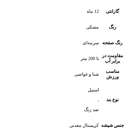
گارانتی
12 ماه
رنگ
مشکی
رنگ صفحه
سرمه‌ای
مقاومت در
تا 200 متر
برابر آب
مناسب
شنا و غواصی
ورزش
استیل
نوع بند
,
ضد زنگ
جنس شیشه
کریستال معدنی