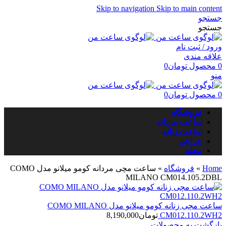
Skip to navigation
Skip to main content
جستجو
جستجو
ورود / ثبت نام
علاقه مندی
0
محصول
تومان
0
منو
0
محصول
تومان
0
فروشگاه
ساعت مردانه
ساعت زنانه
حراجی
مجله
Home
»
فروشگاه
»
ساعت مچی مردانه کومو میلانو مدل COMO
MILANO CM014.105.2DBL
ساعت مچی زنانه کومو میلانو مدل COMO MILANO
CM012.110.2WH2
تومان
8,190,000
بازگشت به محصولات