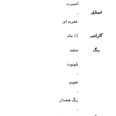
اسپرت
استایل
,
عقربه ای
گارانتی
12 ماه
رنگ
سفید
بلوتوث
,
تقویم
,
زنگ هشدار
,