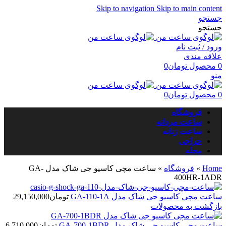
Skip to navigation
Skip to main content
جستجو
جستجو
ورود / ثبت نام
علاقه مندی
0
محصول
تومان
0
منو
0
محصول
تومان
0
فروشگاه
ساعت مردانه
ساعت زنانه
حراجی
مجله
Home
»
فروشگاه
»
ساعت مچی کاسیو جی شاک مدل GA-
400HR-1ADR
ساعت مچی کاسیو جی شاک مدل GA-110-1A
تومان
29,150,000
بازگشت به محصولات
ساعت مچی کاسیو جی شاک مدل GA-700-1BDR
تومان
6,710,000