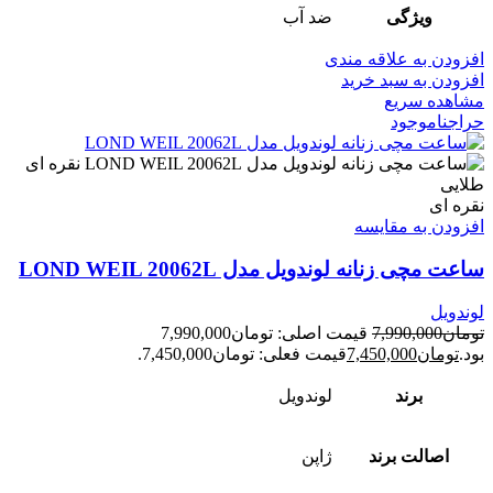
ویژگی
ضد آب
افزودن به علاقه مندی
افزودن به سبد خرید
مشاهده سریع
حراج
ناموجود
طلایی
نقره ای
افزودن به مقایسه
ساعت مچی زنانه لوندویل مدل LOND WEIL 20062L
لوندویل
تومان
7,990,000
قیمت اصلی: تومان7,990,000
بود.
تومان
7,450,000
قیمت فعلی: تومان7,450,000.
برند
لوندویل
اصالت برند
ژاپن