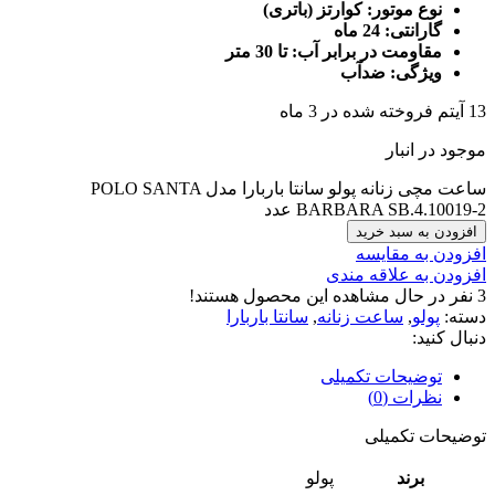
نوع موتور: کوارتز (باتری)
گارانتی: 24 ماه
مقاومت در برابر آب: تا 30 متر
ویژگی: ضدآب
13
آیتم فروخته شده در 3 ماه
موجود در انبار
ساعت مچی زنانه پولو سانتا باربارا مدل POLO SANTA
BARBARA SB.4.10019-2 عدد
افزودن به سبد خرید
افزودن به مقایسه
افزودن به علاقه مندی
3
نفر در حال مشاهده این محصول هستند!
دسته:
پولو
,
ساعت زنانه
,
سانتا باربارا
دنبال کنید:
توضیحات تکمیلی
نظرات (0)
توضیحات تکمیلی
برند
پولو