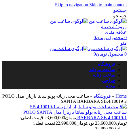
Skip to navigation
Skip to main content
جستجو
جستجو
ورود / ثبت نام
علاقه مندی
0
محصول
تومان
0
منو
0
محصول
تومان
0
فروشگاه
ساعت مردانه
ساعت زنانه
حراجی
مجله
Home
»
فروشگاه
»
ساعت مچی زنانه پولو سانتا باربارا مدل POLO
SANTA BARBARA SB.4.10019-2
ساعت مچی زنانه پولو سانتا باربارا مدل POLO SANTA
BARBARA SB.4.10019-1
تومان
23,600,000
قیمت اصلی:
تومان23,600,000 بود.
تومان
22,990,000
قیمت فعلی:
تومان22,990,000.